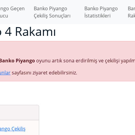
ango Geçen
Banko Piyango
Banko Piyango
Ba
nucu
Çekiliş Sonuçları
İstatistikleri
Ra
 4 Rakamı
Banko Piyango
oyunu artık sona erdirilmiş ve çekilişi yapı
unlar
sayfasını ziyaret edebilirsiniz.
ngo Çekiliş