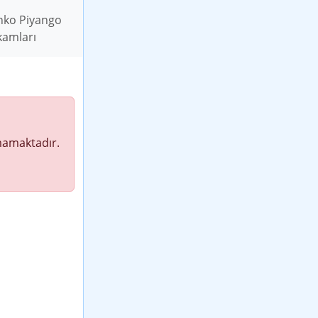
nko Piyango
kamları
lmamaktadır.