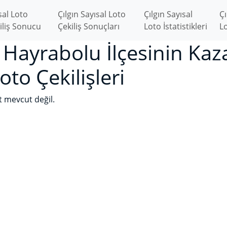
sal Loto
Çılgın Sayısal Loto
Çılgın Sayısal
Çı
iliş Sonucu
Çekiliş Sonuçları
Loto İstatistikleri
Lo
 Hayrabolu İlçesinin Kaz
oto Çekilişleri
ıt mevcut değil.