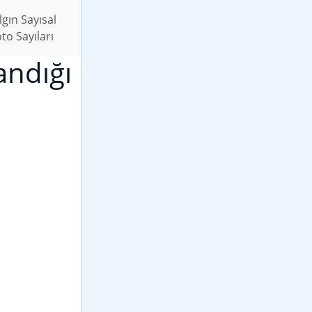
lgın Sayısal
to Sayıları
andığı