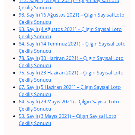
112. Sayılı (18 Eylül 2021)
– Çılgın Sayısal Loto
Çekiliş Sonucu
98. Sayılı (16 Ağustos 2021)
– Çılgın Sayısal Loto
Çekiliş Sonucu
93. Sayılı (4 Ağustos 2021)
– Çılgın Sayısal Loto
Çekiliş Sonucu
84. Sayılı (14 Temmuz 2021)
– Çılgın Sayısal Loto
Çekiliş Sonucu
78. Sayılı (30 Haziran 2021)
– Çılgın Sayısal Loto
Çekiliş Sonucu
75. Sayılı (23 Haziran 2021)
– Çılgın Sayısal Loto
Çekiliş Sonucu
67. Sayılı (5 Haziran 2021)
– Çılgın Sayısal Loto
Çekiliş Sonucu
64. Sayılı (29 Mayıs 2021)
– Çılgın Sayısal Loto
Çekiliş Sonucu
53. Sayılı (3 Mayıs 2021)
– Çılgın Sayısal Loto
Çekiliş Sonucu