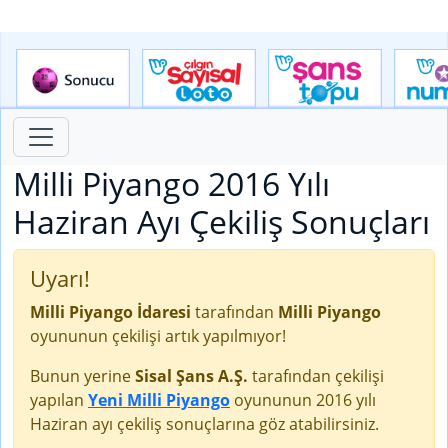
Milli Piyango 2016 Yılı
Haziran Ayı Çekiliş Sonuçları
Uyarı!
Milli Piyango İdaresi
tarafından
Milli Piyango
oyununun çekilişi artık yapılmıyor!
Bunun yerine
Sisal Şans A.Ş.
tarafından çekilişi
yapılan
Yeni Milli Piyango
oyununun 2016 yılı
Haziran ayı çekiliş sonuçlarına göz atabilirsiniz.