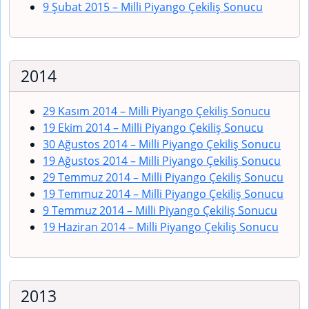
9 Şubat 2015 – Milli Piyango Çekiliş Sonucu
2014
29 Kasım 2014 – Milli Piyango Çekiliş Sonucu
19 Ekim 2014 – Milli Piyango Çekiliş Sonucu
30 Ağustos 2014 – Milli Piyango Çekiliş Sonucu
19 Ağustos 2014 – Milli Piyango Çekiliş Sonucu
29 Temmuz 2014 – Milli Piyango Çekiliş Sonucu
19 Temmuz 2014 – Milli Piyango Çekiliş Sonucu
9 Temmuz 2014 – Milli Piyango Çekiliş Sonucu
19 Haziran 2014 – Milli Piyango Çekiliş Sonucu
2013