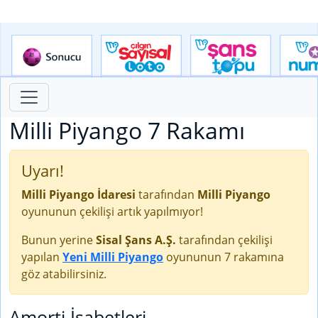
Milli Piyango 7 Rakamı
Uyarı!
Milli Piyango İdaresi
tarafından
Milli Piyango
oyununun çekilişi artık yapılmıyor!
Bunun yerine
Sisal Şans A.Ş.
tarafından çekilişi
yapılan
Yeni Milli Piyango
oyununun 7 rakamına
göz atabilirsiniz.
Amorti İsabetleri