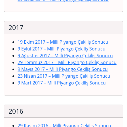
2017
19 Ekim 2017 – Milli Piyango Çekiliş Sonucu
9 Eylül 2017 – Milli Piyango Çekiliş Sonucu
9 Ağustos 2017 – Milli Piyango Çekiliş Sonucu
29 Temmuz 2017 – Milli Piyango Çekiliş Sonucu
9 Mayıs 2017 – Milli Piyango Çekiliş Sonucu
23 Nisan 2017 – Milli Piyango Çekiliş Sonucu
9 Mart 2017 – Milli Piyango Çekiliş Sonucu
2016
29 Kasım 2016 – Milli Piyango Çekiliş Sonucu