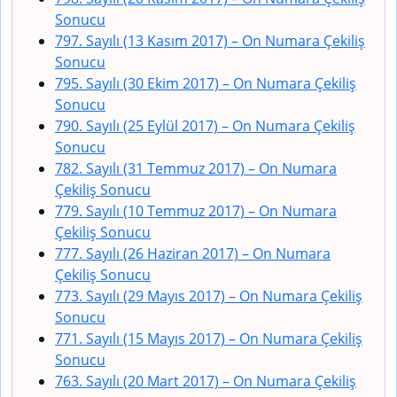
Sonucu
797. Sayılı (13 Kasım 2017)
– On Numara Çekiliş
Sonucu
795. Sayılı (30 Ekim 2017)
– On Numara Çekiliş
Sonucu
790. Sayılı (25 Eylül 2017)
– On Numara Çekiliş
Sonucu
782. Sayılı (31 Temmuz 2017)
– On Numara
Çekiliş Sonucu
779. Sayılı (10 Temmuz 2017)
– On Numara
Çekiliş Sonucu
777. Sayılı (26 Haziran 2017)
– On Numara
Çekiliş Sonucu
773. Sayılı (29 Mayıs 2017)
– On Numara Çekiliş
Sonucu
771. Sayılı (15 Mayıs 2017)
– On Numara Çekiliş
Sonucu
763. Sayılı (20 Mart 2017)
– On Numara Çekiliş