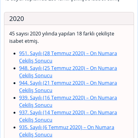
2020
45 sayısı 2020 yılında yapılan 18 farklı çekilişte
isabet etmiş.
951. Sayılı (28 Temmuz 2020)
– On Numara
Çekiliş Sonucu
948. Sayılı (25 Temmuz 2020)
– On Numara
Çekiliş Sonucu
944. Sayılı (21 Temmuz 2020)
– On Numara
Çekiliş Sonucu
939. Sayılı (16 Temmuz 2020)
– On Numara
Çekiliş Sonucu
937. Sayılı (14 Temmuz 2020)
– On Numara
Çekiliş Sonucu
935. Sayılı (6 Temmuz 2020)
– On Numara
Çekiliş Sonucu