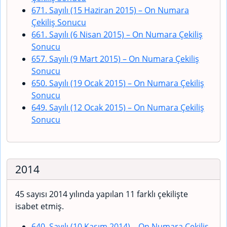
671. Sayılı (15 Haziran 2015)
– On Numara
Çekiliş Sonucu
661. Sayılı (6 Nisan 2015)
– On Numara Çekiliş
Sonucu
657. Sayılı (9 Mart 2015)
– On Numara Çekiliş
Sonucu
650. Sayılı (19 Ocak 2015)
– On Numara Çekiliş
Sonucu
649. Sayılı (12 Ocak 2015)
– On Numara Çekiliş
Sonucu
2014
45 sayısı 2014 yılında yapılan 11 farklı çekilişte
isabet etmiş.
640. Sayılı (10 Kasım 2014)
– On Numara Çekiliş