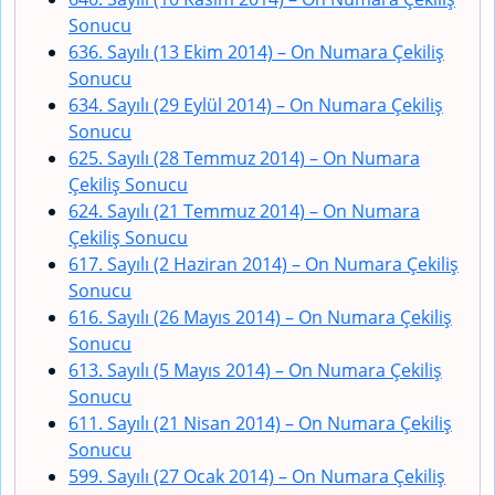
Sonucu
636. Sayılı (13 Ekim 2014)
– On Numara Çekiliş
Sonucu
634. Sayılı (29 Eylül 2014)
– On Numara Çekiliş
Sonucu
625. Sayılı (28 Temmuz 2014)
– On Numara
Çekiliş Sonucu
624. Sayılı (21 Temmuz 2014)
– On Numara
Çekiliş Sonucu
617. Sayılı (2 Haziran 2014)
– On Numara Çekiliş
Sonucu
616. Sayılı (26 Mayıs 2014)
– On Numara Çekiliş
Sonucu
613. Sayılı (5 Mayıs 2014)
– On Numara Çekiliş
Sonucu
611. Sayılı (21 Nisan 2014)
– On Numara Çekiliş
Sonucu
599. Sayılı (27 Ocak 2014)
– On Numara Çekiliş