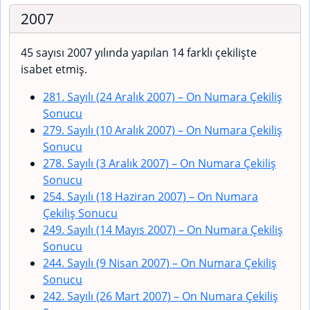
2007
45 sayısı 2007 yılında yapılan 14 farklı çekilişte
isabet etmiş.
281. Sayılı (24 Aralık 2007)
– On Numara Çekiliş
Sonucu
279. Sayılı (10 Aralık 2007)
– On Numara Çekiliş
Sonucu
278. Sayılı (3 Aralık 2007)
– On Numara Çekiliş
Sonucu
254. Sayılı (18 Haziran 2007)
– On Numara
Çekiliş Sonucu
249. Sayılı (14 Mayıs 2007)
– On Numara Çekiliş
Sonucu
244. Sayılı (9 Nisan 2007)
– On Numara Çekiliş
Sonucu
242. Sayılı (26 Mart 2007)
– On Numara Çekiliş