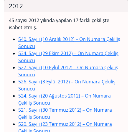
2012
45 sayısı 2012 yılında yapılan 17 farklı çekilişte
isabet etmiş.
540. Sayılı (10 Aralık 2012)
– On Numara Çekiliş
Sonucu
534. Sayılı (29 Ekim 2012)
– On Numara Çekiliş
Sonucu
527. Sayılı (10 Eylül 2012)
– On Numara Çekiliş
Sonucu
526. Sayılı (3 Eylül 2012)
– On Numara Çekiliş
Sonucu
524. Sayılı (20 Ağustos 2012)
– On Numara
Çekiliş Sonucu
521. Sayılı (30 Temmuz 2012)
– On Numara
Çekiliş Sonucu
520. Sayılı (23 Temmuz 2012)
– On Numara
Çekiliş Sonucu