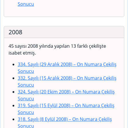
Sonucu
2008
45 sayısı 2008 yılında yapılan 13 farklı çekilişte
isabet etmiş.
334. Sayılı (29 Aralık 2008)
– On Numara Çekiliş
Sonucu
332. Sayılı (15 Aralık 2008)
– On Numara Çekiliş
Sonucu
324. Sayılı (20 Ekim 2008)
– On Numara Çekiliş
Sonucu
319. Sayılı (15 Eylül 2008)
– On Numara Çekiliş
Sonucu
318. Sayılı (8 Eylül 2008)
– On Numara Çekiliş
Sonucu