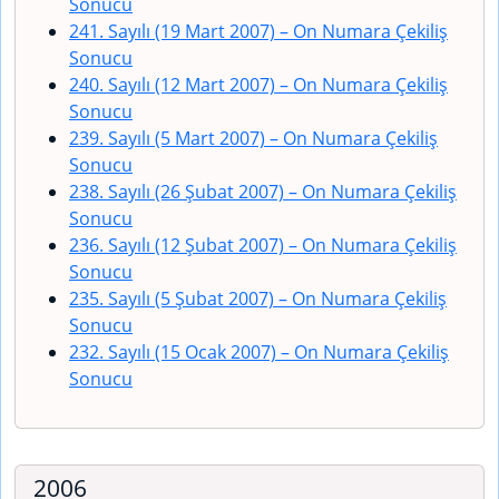
Sonucu
241. Sayılı (19 Mart 2007)
– On Numara Çekiliş
Sonucu
240. Sayılı (12 Mart 2007)
– On Numara Çekiliş
Sonucu
239. Sayılı (5 Mart 2007)
– On Numara Çekiliş
Sonucu
238. Sayılı (26 Şubat 2007)
– On Numara Çekiliş
Sonucu
236. Sayılı (12 Şubat 2007)
– On Numara Çekiliş
Sonucu
235. Sayılı (5 Şubat 2007)
– On Numara Çekiliş
Sonucu
232. Sayılı (15 Ocak 2007)
– On Numara Çekiliş
Sonucu
2006