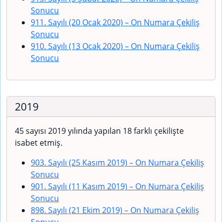
Sonucu
911. Sayılı (20 Ocak 2020)
– On Numara Çekiliş
Sonucu
910. Sayılı (13 Ocak 2020)
– On Numara Çekiliş
Sonucu
2019
45 sayısı 2019 yılında yapılan 18 farklı çekilişte
isabet etmiş.
903. Sayılı (25 Kasım 2019)
– On Numara Çekiliş
Sonucu
901. Sayılı (11 Kasım 2019)
– On Numara Çekiliş
Sonucu
898. Sayılı (21 Ekim 2019)
– On Numara Çekiliş