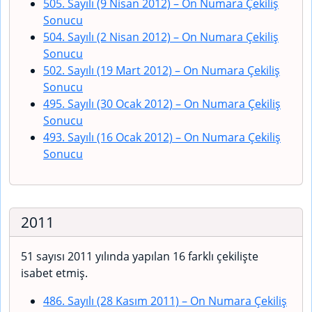
505. Sayılı (9 Nisan 2012)
– On Numara Çekiliş
Sonucu
504. Sayılı (2 Nisan 2012)
– On Numara Çekiliş
Sonucu
502. Sayılı (19 Mart 2012)
– On Numara Çekiliş
Sonucu
495. Sayılı (30 Ocak 2012)
– On Numara Çekiliş
Sonucu
493. Sayılı (16 Ocak 2012)
– On Numara Çekiliş
Sonucu
2011
51 sayısı 2011 yılında yapılan 16 farklı çekilişte
isabet etmiş.
486. Sayılı (28 Kasım 2011)
– On Numara Çekiliş