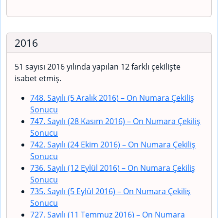
2016
51 sayısı 2016 yılında yapılan 12 farklı çekilişte
isabet etmiş.
748. Sayılı (5 Aralık 2016)
– On Numara Çekiliş
Sonucu
747. Sayılı (28 Kasım 2016)
– On Numara Çekiliş
Sonucu
742. Sayılı (24 Ekim 2016)
– On Numara Çekiliş
Sonucu
736. Sayılı (12 Eylül 2016)
– On Numara Çekiliş
Sonucu
735. Sayılı (5 Eylül 2016)
– On Numara Çekiliş
Sonucu
727. Sayılı (11 Temmuz 2016)
– On Numara