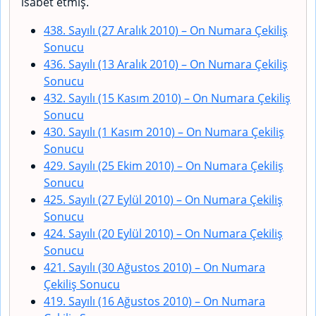
isabet etmiş.
438. Sayılı (27 Aralık 2010)
– On Numara Çekiliş
Sonucu
436. Sayılı (13 Aralık 2010)
– On Numara Çekiliş
Sonucu
432. Sayılı (15 Kasım 2010)
– On Numara Çekiliş
Sonucu
430. Sayılı (1 Kasım 2010)
– On Numara Çekiliş
Sonucu
429. Sayılı (25 Ekim 2010)
– On Numara Çekiliş
Sonucu
425. Sayılı (27 Eylül 2010)
– On Numara Çekiliş
Sonucu
424. Sayılı (20 Eylül 2010)
– On Numara Çekiliş
Sonucu
421. Sayılı (30 Ağustos 2010)
– On Numara
Çekiliş Sonucu
419. Sayılı (16 Ağustos 2010)
– On Numara