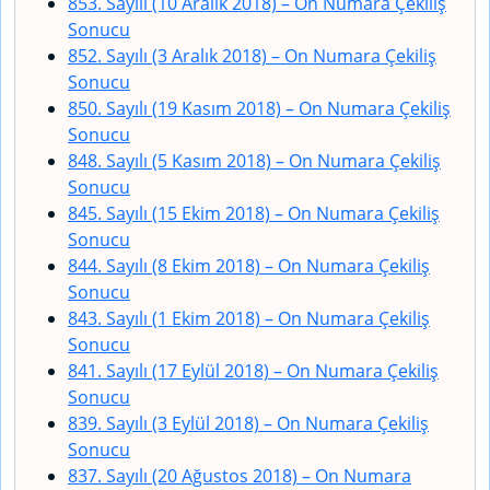
853. Sayılı (10 Aralık 2018)
– On Numara Çekiliş
Sonucu
852. Sayılı (3 Aralık 2018)
– On Numara Çekiliş
Sonucu
850. Sayılı (19 Kasım 2018)
– On Numara Çekiliş
Sonucu
848. Sayılı (5 Kasım 2018)
– On Numara Çekiliş
Sonucu
845. Sayılı (15 Ekim 2018)
– On Numara Çekiliş
Sonucu
844. Sayılı (8 Ekim 2018)
– On Numara Çekiliş
Sonucu
843. Sayılı (1 Ekim 2018)
– On Numara Çekiliş
Sonucu
841. Sayılı (17 Eylül 2018)
– On Numara Çekiliş
Sonucu
839. Sayılı (3 Eylül 2018)
– On Numara Çekiliş
Sonucu
837. Sayılı (20 Ağustos 2018)
– On Numara