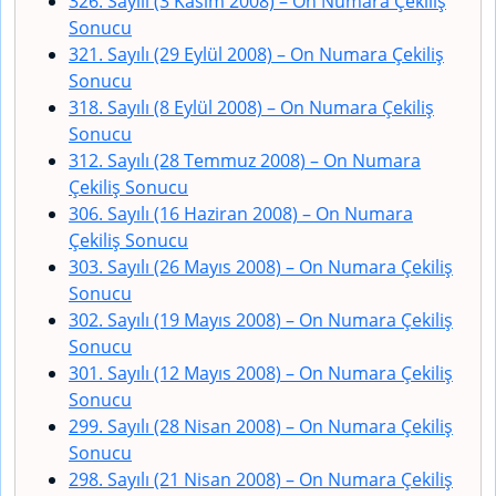
326. Sayılı (3 Kasım 2008)
– On Numara Çekiliş
Sonucu
321. Sayılı (29 Eylül 2008)
– On Numara Çekiliş
Sonucu
318. Sayılı (8 Eylül 2008)
– On Numara Çekiliş
Sonucu
312. Sayılı (28 Temmuz 2008)
– On Numara
Çekiliş Sonucu
306. Sayılı (16 Haziran 2008)
– On Numara
Çekiliş Sonucu
303. Sayılı (26 Mayıs 2008)
– On Numara Çekiliş
Sonucu
302. Sayılı (19 Mayıs 2008)
– On Numara Çekiliş
Sonucu
301. Sayılı (12 Mayıs 2008)
– On Numara Çekiliş
Sonucu
299. Sayılı (28 Nisan 2008)
– On Numara Çekiliş
Sonucu
298. Sayılı (21 Nisan 2008)
– On Numara Çekiliş