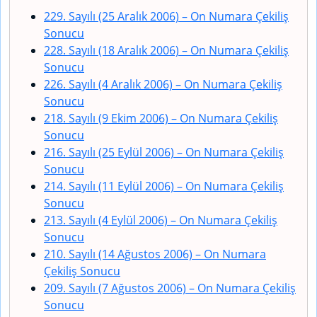
229. Sayılı (25 Aralık 2006)
– On Numara Çekiliş
Sonucu
228. Sayılı (18 Aralık 2006)
– On Numara Çekiliş
Sonucu
226. Sayılı (4 Aralık 2006)
– On Numara Çekiliş
Sonucu
218. Sayılı (9 Ekim 2006)
– On Numara Çekiliş
Sonucu
216. Sayılı (25 Eylül 2006)
– On Numara Çekiliş
Sonucu
214. Sayılı (11 Eylül 2006)
– On Numara Çekiliş
Sonucu
213. Sayılı (4 Eylül 2006)
– On Numara Çekiliş
Sonucu
210. Sayılı (14 Ağustos 2006)
– On Numara
Çekiliş Sonucu
209. Sayılı (7 Ağustos 2006)
– On Numara Çekiliş
Sonucu