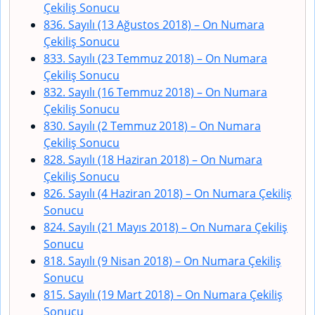
Çekiliş Sonucu
836. Sayılı (13 Ağustos 2018)
– On Numara
Çekiliş Sonucu
833. Sayılı (23 Temmuz 2018)
– On Numara
Çekiliş Sonucu
832. Sayılı (16 Temmuz 2018)
– On Numara
Çekiliş Sonucu
830. Sayılı (2 Temmuz 2018)
– On Numara
Çekiliş Sonucu
828. Sayılı (18 Haziran 2018)
– On Numara
Çekiliş Sonucu
826. Sayılı (4 Haziran 2018)
– On Numara Çekiliş
Sonucu
824. Sayılı (21 Mayıs 2018)
– On Numara Çekiliş
Sonucu
818. Sayılı (9 Nisan 2018)
– On Numara Çekiliş
Sonucu
815. Sayılı (19 Mart 2018)
– On Numara Çekiliş
Sonucu