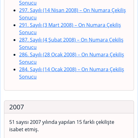
Sonucu
297. Sayılı (14 Nisan 2008)
– On Numara Çekiliş
Sonucu
291. Sayılı (3 Mart 2008)
– On Numara Çekiliş
Sonucu
287. Sayılı (4 Şubat 2008)
– On Numara Çekiliş
Sonucu
286. Sayılı (28 Ocak 2008)
– On Numara Çekiliş
Sonucu
284. Sayılı (14 Ocak 2008)
– On Numara Çekiliş
Sonucu
2007
51 sayısı 2007 yılında yapılan 15 farklı çekilişte
isabet etmiş.