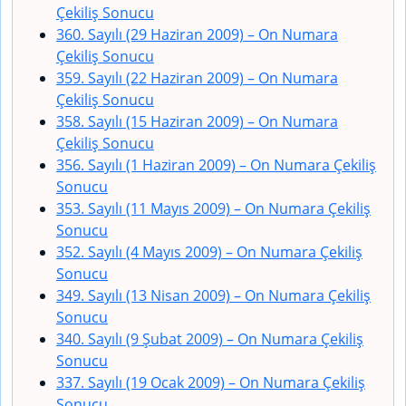
Çekiliş Sonucu
360. Sayılı (29 Haziran 2009)
– On Numara
Çekiliş Sonucu
359. Sayılı (22 Haziran 2009)
– On Numara
Çekiliş Sonucu
358. Sayılı (15 Haziran 2009)
– On Numara
Çekiliş Sonucu
356. Sayılı (1 Haziran 2009)
– On Numara Çekiliş
Sonucu
353. Sayılı (11 Mayıs 2009)
– On Numara Çekiliş
Sonucu
352. Sayılı (4 Mayıs 2009)
– On Numara Çekiliş
Sonucu
349. Sayılı (13 Nisan 2009)
– On Numara Çekiliş
Sonucu
340. Sayılı (9 Şubat 2009)
– On Numara Çekiliş
Sonucu
337. Sayılı (19 Ocak 2009)
– On Numara Çekiliş
Sonucu