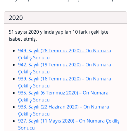
2020
51 sayısı 2020 yılında yapılan 10 farklı çekilişte
isabet etmiş.
949. Sayılı (26 Temmuz 2020)
– On Numara
Çekiliş Sonucu
942. Sayılı (19 Temmuz 2020)
– On Numara
Çekiliş Sonucu
939. Sayılı (16 Temmuz 2020)
– On Numara
Çekiliş Sonucu
935. Sayılı (6 Temmuz 2020)
– On Numara
Çekiliş Sonucu
933. Sayılı (22 Haziran 2020)
– On Numara
Çekiliş Sonucu
927. Sayılı (11 Mayıs 2020)
– On Numara Çekiliş
Sonucu