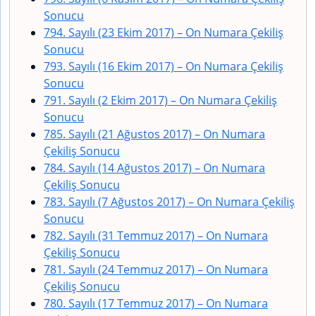
Sonucu
794. Sayılı (23 Ekim 2017)
– On Numara Çekiliş
Sonucu
793. Sayılı (16 Ekim 2017)
– On Numara Çekiliş
Sonucu
791. Sayılı (2 Ekim 2017)
– On Numara Çekiliş
Sonucu
785. Sayılı (21 Ağustos 2017)
– On Numara
Çekiliş Sonucu
784. Sayılı (14 Ağustos 2017)
– On Numara
Çekiliş Sonucu
783. Sayılı (7 Ağustos 2017)
– On Numara Çekiliş
Sonucu
782. Sayılı (31 Temmuz 2017)
– On Numara
Çekiliş Sonucu
781. Sayılı (24 Temmuz 2017)
– On Numara
Çekiliş Sonucu
780. Sayılı (17 Temmuz 2017)
– On Numara