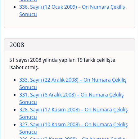
336. Sayılı (12 Ocak 2009)
– On Numara Çekiliş
Sonucu
2008
51 sayısı 2008 yılında yapılan 19 farklı çekilişte
isabet etmiş.
333. Sayılı (22 Aralık 2008)
– On Numara Çekiliş
Sonucu
331. Sayılı (8 Aralık 2008)
– On Numara Çekiliş
Sonucu
328. Sayılı (17 Kasım 2008)
– On Numara Çekiliş
Sonucu
327. Sayılı (10 Kasım 2008)
– On Numara Çekiliş
Sonucu