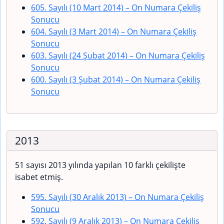
605. Sayılı (10 Mart 2014)
– On Numara Çekiliş
Sonucu
604. Sayılı (3 Mart 2014)
– On Numara Çekiliş
Sonucu
603. Sayılı (24 Şubat 2014)
– On Numara Çekiliş
Sonucu
600. Sayılı (3 Şubat 2014)
– On Numara Çekiliş
Sonucu
2013
51 sayısı 2013 yılında yapılan 10 farklı çekilişte
isabet etmiş.
595. Sayılı (30 Aralık 2013)
– On Numara Çekiliş
Sonucu
592. Sayılı (9 Aralık 2013)
– On Numara Çekiliş