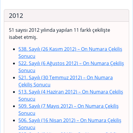
2012
51 sayısı 2012 yılında yapılan 11 farklı çekilişte
isabet etmiş.
538. Sayılı (26 Kasım 2012)
– On Numara Çekiliş
Sonucu
522. Sayılı (6 Ağustos 2012)
– On Numara Çekiliş
Sonucu
521. Sayılı (30 Temmuz 2012)
– On Numara
Çekiliş Sonucu
513. Sayılı (4 Haziran 2012)
– On Numara Çekiliş
Sonucu
509. Sayılı (7 Mayıs 2012)
– On Numara Çekiliş
Sonucu
506. Sayılı (16 Nisan 2012)
– On Numara Çekiliş
Sonucu