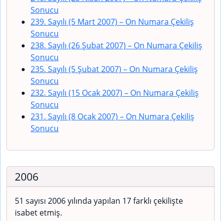
Sonucu
239. Sayılı (5 Mart 2007)
– On Numara Çekiliş
Sonucu
238. Sayılı (26 Şubat 2007)
– On Numara Çekiliş
Sonucu
235. Sayılı (5 Şubat 2007)
– On Numara Çekiliş
Sonucu
232. Sayılı (15 Ocak 2007)
– On Numara Çekiliş
Sonucu
231. Sayılı (8 Ocak 2007)
– On Numara Çekiliş
Sonucu
2006
51 sayısı 2006 yılında yapılan 17 farklı çekilişte
isabet etmiş.