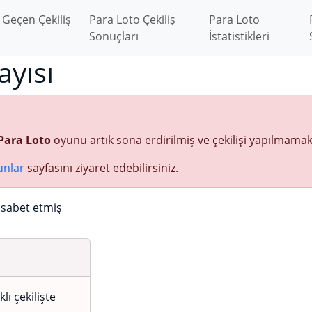
 Geçen Çekiliş
Para Loto Çekiliş
Para Loto
Sonuçları
İstatistikleri
ayısı
Para Loto
oyunu artık sona erdirilmiş ve çekilişi yapılmamak
unlar
sayfasını ziyaret edebilirsiniz.
 isabet etmiş
lı çekilişte