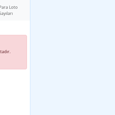
Para Loto
Sayıları
tadır.