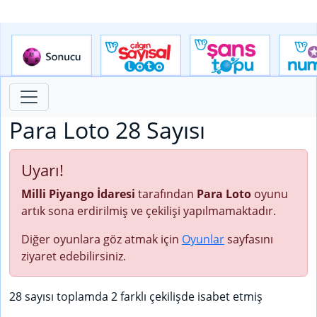
Para Loto 28 Sayısı
Uyarı!
Milli Piyango İdaresi
tarafından
Para Loto
oyunu
artık sona erdirilmiş ve çekilişi yapılmamaktadır.
Diğer oyunlara göz atmak için
Oyunlar
sayfasını
ziyaret edebilirsiniz.
28 sayısı toplamda 2 farklı çekilişde isabet etmiş