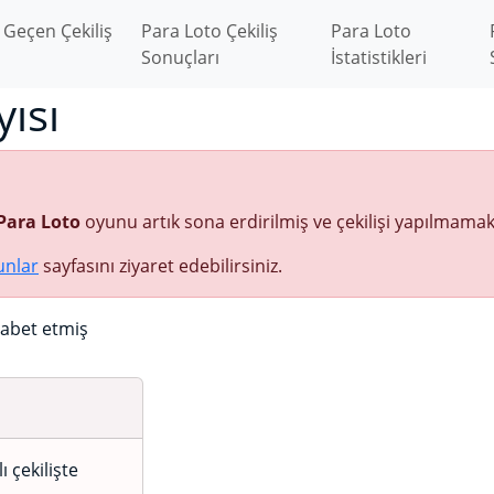
 Geçen Çekiliş
Para Loto Çekiliş
Para Loto
Sonuçları
İstatistikleri
yısı
Para Loto
oyunu artık sona erdirilmiş ve çekilişi yapılmamak
unlar
sayfasını ziyaret edebilirsiniz.
isabet etmiş
ı çekilişte