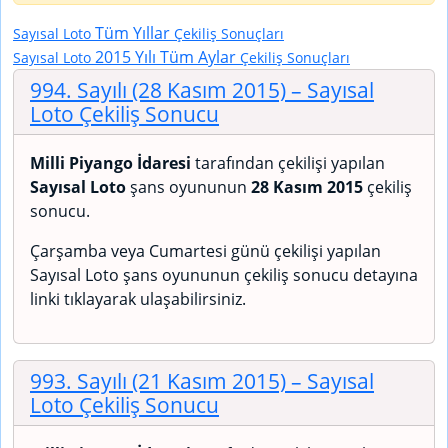
Tüm Yıllar
Sayısal Loto
Çekiliş Sonuçları
2015 Yılı Tüm Aylar
Sayısal Loto
Çekiliş Sonuçları
994. Sayılı (28 Kasım 2015)
– Sayısal
Loto Çekiliş Sonucu
Milli Piyango İdaresi
tarafından çekilişi yapılan
Sayısal Loto
şans oyununun
28 Kasım 2015
çekiliş
sonucu.
Çarşamba veya Cumartesi günü çekilişi yapılan
Sayısal Loto şans oyununun çekiliş sonucu detayına
linki tıklayarak ulaşabilirsiniz.
993. Sayılı (21 Kasım 2015)
– Sayısal
Loto Çekiliş Sonucu