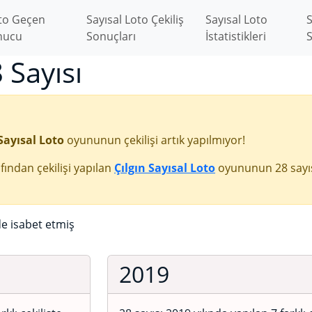
oto Geçen
Sayısal Loto Çekiliş
Sayısal Loto
S
onucu
Sonuçları
İstatistikleri
S
 Sayısı
Sayısal Loto
oyununun çekilişi artık yapılmıyor!
fından çekilişi yapılan
Çılgın Sayısal Loto
oyununun 28 sayı
de isabet etmiş
2019