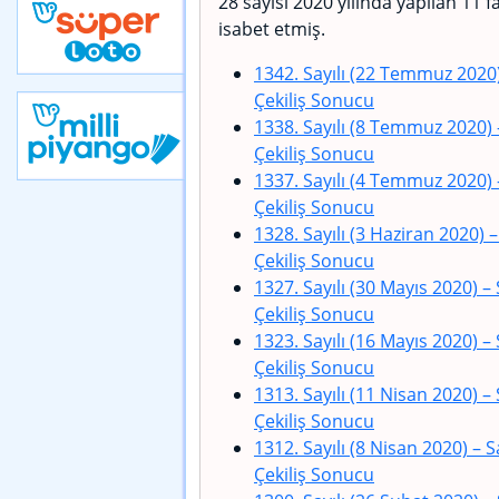
28 sayısı 2020 yılında yapılan 11 fa
isabet etmiş.
1342. Sayılı (22 Temmuz 2020
Çekiliş Sonucu
1338. Sayılı (8 Temmuz 2020)
Çekiliş Sonucu
1337. Sayılı (4 Temmuz 2020)
Çekiliş Sonucu
1328. Sayılı (3 Haziran 2020)
–
Çekiliş Sonucu
1327. Sayılı (30 Mayıs 2020)
– 
Çekiliş Sonucu
1323. Sayılı (16 Mayıs 2020)
– 
Çekiliş Sonucu
1313. Sayılı (11 Nisan 2020)
– 
Çekiliş Sonucu
1312. Sayılı (8 Nisan 2020)
– S
Çekiliş Sonucu