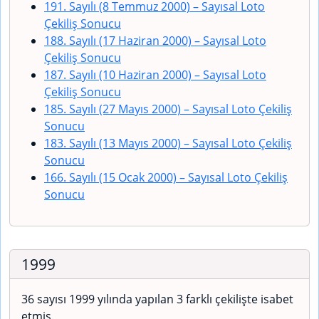
191. Sayılı (8 Temmuz 2000)
– Sayısal Loto
Çekiliş Sonucu
188. Sayılı (17 Haziran 2000)
– Sayısal Loto
Çekiliş Sonucu
187. Sayılı (10 Haziran 2000)
– Sayısal Loto
Çekiliş Sonucu
185. Sayılı (27 Mayıs 2000)
– Sayısal Loto Çekiliş
Sonucu
183. Sayılı (13 Mayıs 2000)
– Sayısal Loto Çekiliş
Sonucu
166. Sayılı (15 Ocak 2000)
– Sayısal Loto Çekiliş
Sonucu
1999
36 sayısı 1999 yılında yapılan 3 farklı çekilişte isabet
etmiş.