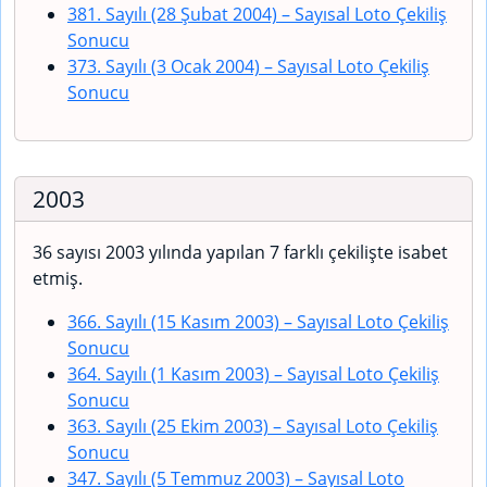
381. Sayılı (28 Şubat 2004)
– Sayısal Loto Çekiliş
Sonucu
373. Sayılı (3 Ocak 2004)
– Sayısal Loto Çekiliş
Sonucu
2003
36 sayısı 2003 yılında yapılan 7 farklı çekilişte isabet
etmiş.
366. Sayılı (15 Kasım 2003)
– Sayısal Loto Çekiliş
Sonucu
364. Sayılı (1 Kasım 2003)
– Sayısal Loto Çekiliş
Sonucu
363. Sayılı (25 Ekim 2003)
– Sayısal Loto Çekiliş
Sonucu
347. Sayılı (5 Temmuz 2003)
– Sayısal Loto