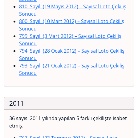
810. Sayılı (19 Mayıs 2012)
– Sayısal Loto Çekiliş
Sonucu
800. Sayılı (10 Mart 2012)
– Sayısal Loto Çekiliş
Sonucu
799. Sayılı (3 Mart 2012)
– Sayısal Loto Çekiliş
Sonucu
794. Sayılı (28 Ocak 2012)
– Sayısal Loto Çekiliş
Sonucu
793. Sayılı (21 Ocak 2012)
– Sayısal Loto Çekiliş
Sonucu
2011
36 sayısı 2011 yılında yapılan 5 farklı çekilişte isabet
etmiş.