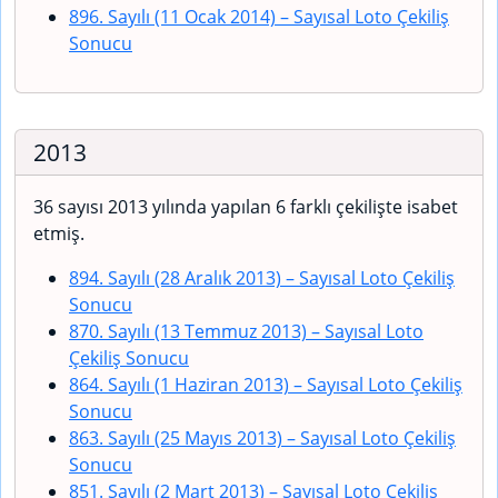
896. Sayılı (11 Ocak 2014)
– Sayısal Loto Çekiliş
Sonucu
2013
36 sayısı 2013 yılında yapılan 6 farklı çekilişte isabet
etmiş.
894. Sayılı (28 Aralık 2013)
– Sayısal Loto Çekiliş
Sonucu
870. Sayılı (13 Temmuz 2013)
– Sayısal Loto
Çekiliş Sonucu
864. Sayılı (1 Haziran 2013)
– Sayısal Loto Çekiliş
Sonucu
863. Sayılı (25 Mayıs 2013)
– Sayısal Loto Çekiliş
Sonucu
851. Sayılı (2 Mart 2013)
– Sayısal Loto Çekiliş