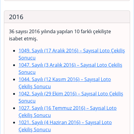
2016
36 sayısı 2016 yılında yapılan 10 farklı çekilişte
isabet etmiş.
1049. Sayılı (17 Aralık 2016)
– Sayısal Loto Çekiliş
Sonucu
1047. Sayılı (3 Aralık 2016)
– Sayısal Loto Çekiliş
Sonucu
1044. Sayılı (12 Kasım 2016)
– Sayısal Loto
Çekiliş Sonucu
1042. Sayılı (29 Ekim 2016)
– Sayısal Loto Çekiliş
Sonucu
1027. Sayılı (16 Temmuz 2016)
– Sayısal Loto
Çekiliş Sonucu
1021. Sayılı (4 Haziran 2016)
– Sayısal Loto
Çekiliş Sonucu