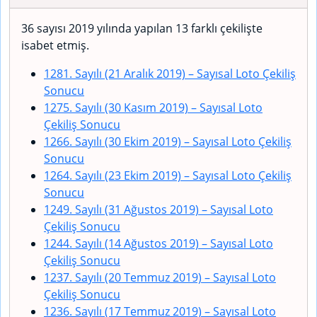
36 sayısı 2019 yılında yapılan 13 farklı çekilişte
isabet etmiş.
1281. Sayılı (21 Aralık 2019)
– Sayısal Loto Çekiliş
Sonucu
1275. Sayılı (30 Kasım 2019)
– Sayısal Loto
Çekiliş Sonucu
1266. Sayılı (30 Ekim 2019)
– Sayısal Loto Çekiliş
Sonucu
1264. Sayılı (23 Ekim 2019)
– Sayısal Loto Çekiliş
Sonucu
1249. Sayılı (31 Ağustos 2019)
– Sayısal Loto
Çekiliş Sonucu
1244. Sayılı (14 Ağustos 2019)
– Sayısal Loto
Çekiliş Sonucu
1237. Sayılı (20 Temmuz 2019)
– Sayısal Loto
Çekiliş Sonucu
1236. Sayılı (17 Temmuz 2019)
– Sayısal Loto