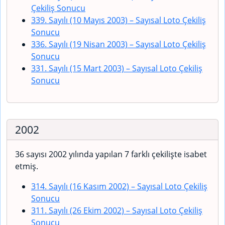
Çekiliş Sonucu
339. Sayılı (10 Mayıs 2003)
– Sayısal Loto Çekiliş
Sonucu
336. Sayılı (19 Nisan 2003)
– Sayısal Loto Çekiliş
Sonucu
331. Sayılı (15 Mart 2003)
– Sayısal Loto Çekiliş
Sonucu
2002
36 sayısı 2002 yılında yapılan 7 farklı çekilişte isabet
etmiş.
314. Sayılı (16 Kasım 2002)
– Sayısal Loto Çekiliş
Sonucu
311. Sayılı (26 Ekim 2002)
– Sayısal Loto Çekiliş
Sonucu