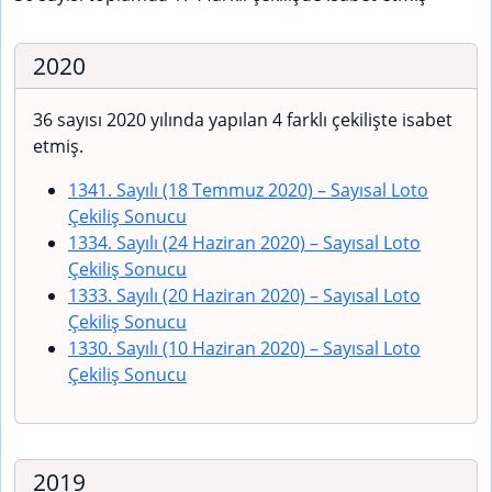
2020
36 sayısı 2020 yılında yapılan 4 farklı çekilişte isabet
etmiş.
1341. Sayılı (18 Temmuz 2020)
– Sayısal Loto
Çekiliş Sonucu
1334. Sayılı (24 Haziran 2020)
– Sayısal Loto
Çekiliş Sonucu
1333. Sayılı (20 Haziran 2020)
– Sayısal Loto
Çekiliş Sonucu
1330. Sayılı (10 Haziran 2020)
– Sayısal Loto
Çekiliş Sonucu
2019