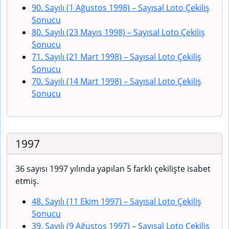
90. Sayılı (1 Ağustos 1998)
– Sayısal Loto Çekiliş
Sonucu
80. Sayılı (23 Mayıs 1998)
– Sayısal Loto Çekiliş
Sonucu
71. Sayılı (21 Mart 1998)
– Sayısal Loto Çekiliş
Sonucu
70. Sayılı (14 Mart 1998)
– Sayısal Loto Çekiliş
Sonucu
1997
36 sayısı 1997 yılında yapılan 5 farklı çekilişte isabet
etmiş.
48. Sayılı (11 Ekim 1997)
– Sayısal Loto Çekiliş
Sonucu
39. Sayılı (9 Ağustos 1997)
– Sayısal Loto Çekiliş