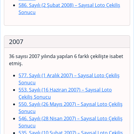
586. Sayılı (2 Şubat 2008)
– Sayısal Loto Çekiliş
Sonucu
2007
36 sayısı 2007 yılında yapılan 6 farklı çekilişte isabet
etmiş.
577. Sayılı (1 Aralık 2007)
– Sayısal Loto Çekiliş
Sonucu
553. Sayılı (16 Haziran 2007)
– Sayısal Loto
Çekiliş Sonucu
550. Sayılı (26 Mayıs 2007)
– Sayısal Loto Çekiliş
Sonucu
546. Sayılı (28 Nisan 2007)
– Sayısal Loto Çekiliş
Sonucu
535. Sayılı (10 Şubat 2007)
– Sayısal Loto Çekiliş