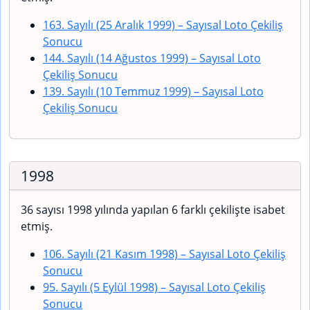
163. Sayılı (25 Aralık 1999)
– Sayısal Loto Çekiliş
Sonucu
144. Sayılı (14 Ağustos 1999)
– Sayısal Loto
Çekiliş Sonucu
139. Sayılı (10 Temmuz 1999)
– Sayısal Loto
Çekiliş Sonucu
1998
36 sayısı 1998 yılında yapılan 6 farklı çekilişte isabet
etmiş.
106. Sayılı (21 Kasım 1998)
– Sayısal Loto Çekiliş
Sonucu
95. Sayılı (5 Eylül 1998)
– Sayısal Loto Çekiliş
Sonucu