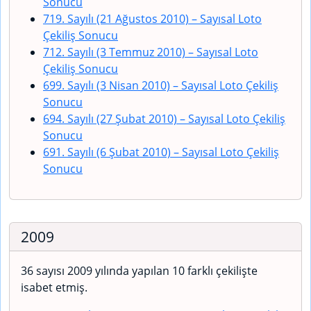
Sonucu
719. Sayılı (21 Ağustos 2010)
– Sayısal Loto
Çekiliş Sonucu
712. Sayılı (3 Temmuz 2010)
– Sayısal Loto
Çekiliş Sonucu
699. Sayılı (3 Nisan 2010)
– Sayısal Loto Çekiliş
Sonucu
694. Sayılı (27 Şubat 2010)
– Sayısal Loto Çekiliş
Sonucu
691. Sayılı (6 Şubat 2010)
– Sayısal Loto Çekiliş
Sonucu
2009
36 sayısı 2009 yılında yapılan 10 farklı çekilişte
isabet etmiş.