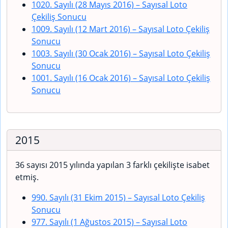
1020. Sayılı (28 Mayıs 2016)
– Sayısal Loto
Çekiliş Sonucu
1009. Sayılı (12 Mart 2016)
– Sayısal Loto Çekiliş
Sonucu
1003. Sayılı (30 Ocak 2016)
– Sayısal Loto Çekiliş
Sonucu
1001. Sayılı (16 Ocak 2016)
– Sayısal Loto Çekiliş
Sonucu
2015
36 sayısı 2015 yılında yapılan 3 farklı çekilişte isabet
etmiş.
990. Sayılı (31 Ekim 2015)
– Sayısal Loto Çekiliş
Sonucu
977. Sayılı (1 Ağustos 2015)
– Sayısal Loto