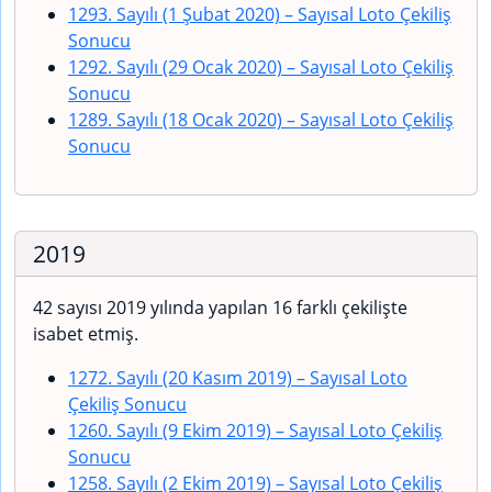
1293. Sayılı (1 Şubat 2020)
– Sayısal Loto Çekiliş
Sonucu
1292. Sayılı (29 Ocak 2020)
– Sayısal Loto Çekiliş
Sonucu
1289. Sayılı (18 Ocak 2020)
– Sayısal Loto Çekiliş
Sonucu
2019
42 sayısı 2019 yılında yapılan 16 farklı çekilişte
isabet etmiş.
1272. Sayılı (20 Kasım 2019)
– Sayısal Loto
Çekiliş Sonucu
1260. Sayılı (9 Ekim 2019)
– Sayısal Loto Çekiliş
Sonucu
1258. Sayılı (2 Ekim 2019)
– Sayısal Loto Çekiliş