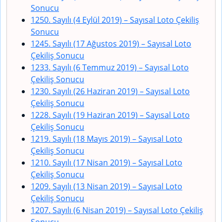
Sonucu
1250. Sayılı (4 Eylül 2019)
– Sayısal Loto Çekiliş
Sonucu
1245. Sayılı (17 Ağustos 2019)
– Sayısal Loto
Çekiliş Sonucu
1233. Sayılı (6 Temmuz 2019)
– Sayısal Loto
Çekiliş Sonucu
1230. Sayılı (26 Haziran 2019)
– Sayısal Loto
Çekiliş Sonucu
1228. Sayılı (19 Haziran 2019)
– Sayısal Loto
Çekiliş Sonucu
1219. Sayılı (18 Mayıs 2019)
– Sayısal Loto
Çekiliş Sonucu
1210. Sayılı (17 Nisan 2019)
– Sayısal Loto
Çekiliş Sonucu
1209. Sayılı (13 Nisan 2019)
– Sayısal Loto
Çekiliş Sonucu
1207. Sayılı (6 Nisan 2019)
– Sayısal Loto Çekiliş