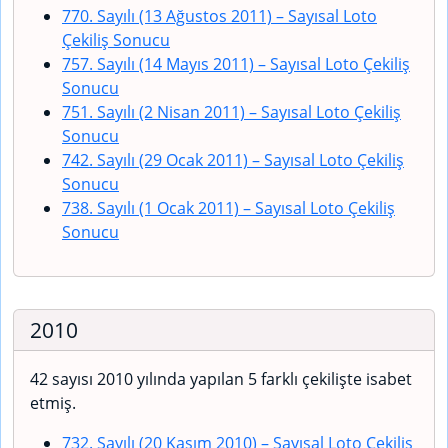
770. Sayılı (13 Ağustos 2011)
– Sayısal Loto
Çekiliş Sonucu
757. Sayılı (14 Mayıs 2011)
– Sayısal Loto Çekiliş
Sonucu
751. Sayılı (2 Nisan 2011)
– Sayısal Loto Çekiliş
Sonucu
742. Sayılı (29 Ocak 2011)
– Sayısal Loto Çekiliş
Sonucu
738. Sayılı (1 Ocak 2011)
– Sayısal Loto Çekiliş
Sonucu
2010
42 sayısı 2010 yılında yapılan 5 farklı çekilişte isabet
etmiş.
732. Sayılı (20 Kasım 2010)
– Sayısal Loto Çekiliş