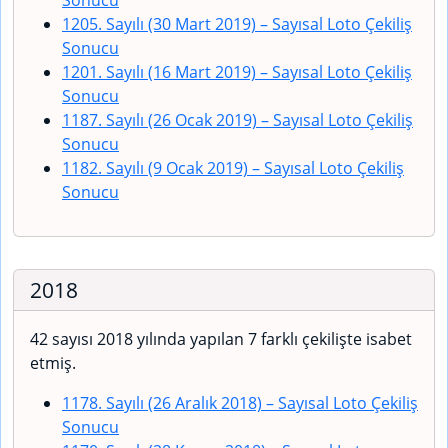
Sonucu
1205. Sayılı (30 Mart 2019)
– Sayısal Loto Çekiliş
Sonucu
1201. Sayılı (16 Mart 2019)
– Sayısal Loto Çekiliş
Sonucu
1187. Sayılı (26 Ocak 2019)
– Sayısal Loto Çekiliş
Sonucu
1182. Sayılı (9 Ocak 2019)
– Sayısal Loto Çekiliş
Sonucu
2018
42 sayısı 2018 yılında yapılan 7 farklı çekilişte isabet
etmiş.
1178. Sayılı (26 Aralık 2018)
– Sayısal Loto Çekiliş
Sonucu