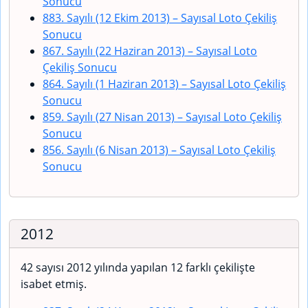
Sonucu
883. Sayılı (12 Ekim 2013)
– Sayısal Loto Çekiliş
Sonucu
867. Sayılı (22 Haziran 2013)
– Sayısal Loto
Çekiliş Sonucu
864. Sayılı (1 Haziran 2013)
– Sayısal Loto Çekiliş
Sonucu
859. Sayılı (27 Nisan 2013)
– Sayısal Loto Çekiliş
Sonucu
856. Sayılı (6 Nisan 2013)
– Sayısal Loto Çekiliş
Sonucu
2012
42 sayısı 2012 yılında yapılan 12 farklı çekilişte
isabet etmiş.