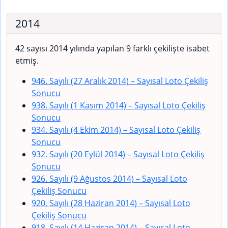
2014
42 sayısı 2014 yılında yapılan 9 farklı çekilişte isabet
etmiş.
946. Sayılı (27 Aralık 2014)
– Sayısal Loto Çekiliş
Sonucu
938. Sayılı (1 Kasım 2014)
– Sayısal Loto Çekiliş
Sonucu
934. Sayılı (4 Ekim 2014)
– Sayısal Loto Çekiliş
Sonucu
932. Sayılı (20 Eylül 2014)
– Sayısal Loto Çekiliş
Sonucu
926. Sayılı (9 Ağustos 2014)
– Sayısal Loto
Çekiliş Sonucu
920. Sayılı (28 Haziran 2014)
– Sayısal Loto
Çekiliş Sonucu
918. Sayılı (14 Haziran 2014)
– Sayısal Loto