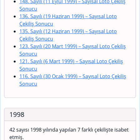
148. Sayılı (11 Eylül 1999)
– Sayısal Loto Çekiliş
Sonucu
136. Sayılı (19 Haziran 1999)
– Sayısal Loto
Çekiliş Sonucu
135. Sayılı (12 Haziran 1999)
– Sayısal Loto
Çekiliş Sonucu
123. Sayılı (20 Mart 1999)
– Sayısal Loto Çekiliş
Sonucu
121. Sayılı (6 Mart 1999)
– Sayısal Loto Çekiliş
Sonucu
116. Sayılı (30 Ocak 1999)
– Sayısal Loto Çekiliş
Sonucu
1998
42 sayısı 1998 yılında yapılan 7 farklı çekilişte isabet
etmiş.