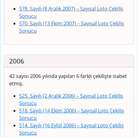
578. Sayılı (8 Aralık 2007)
– Sayısal Loto Çekiliş
Sonucu
570. Sayılı (13 Ekim 2007)
– Sayısal Loto Çekiliş
Sonucu
2006
42 sayısı 2006 yılında yapılan 6 farklı çekilişte isabet
etmiş.
525. Sayılı (2 Aralık 2006)
– Sayısal Loto Çekiliş
Sonucu
518. Sayılı (14 Ekim 2006)
– Sayısal Loto Çekiliş
Sonucu
514. Sayılı (16 Eylül 2006)
– Sayısal Loto Çekiliş
Sonucu