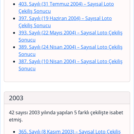
403. Sayılı (31 Temmuz 2004)
– Sayısal Loto
Çekiliş Sonucu
397. Sayılı (19 Haziran 2004)
– Sayısal Loto
Çekiliş Sonucu
393. Sayılı (22 Mayıs 2004)
– Sayısal Loto Çekiliş
Sonucu
389. Sayılı (24 Nisan 2004)
– Sayısal Loto Çekiliş
Sonucu
387. Sayılı (10 Nisan 2004)
– Sayısal Loto Çekiliş
Sonucu
2003
42 sayısı 2003 yılında yapılan 5 farklı çekilişte isabet
etmiş.
365. Sayılı (8 Kasım 2003)
– Sayısal Loto Çekiliş