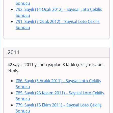
Sonucu
792. Sayılı (14 Ocak 2012)
– Sayısal Loto Çekiliş
Sonucu
791. Sayılı (7 Ocak 2012)
– Sayısal Loto Çekiliş
Sonucu
2011
42 sayısı 2011 yılında yapılan 8 farklı çekilişte isabet
etmiş.
786. Sayılı (3 Aralık 2011)
– Sayısal Loto Çekiliş
Sonucu
785. Sayılı (26 Kasım 2011)
– Sayısal Loto Çekiliş
Sonucu
779. Sayılı (15 Ekim 2011)
– Sayısal Loto Çekiliş
Sonucu