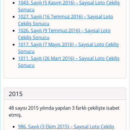
1043. Sayılı (5 Kasım 2016)
– Sayısal Loto Çekiliş
Sonucu
1027. Sayılı (16 Temmuz 2016)
– Sayısal Loto
Çekiliş Sonucu
1026. Sayılı (9 Temmuz 2016)
– Sayısal Loto
Çekiliş Sonucu
1017. Sayılı (7 Mayıs 2016)
– Sayısal Loto Çekiliş
Sonucu
1011. Sayılı (26 Mart 2016)
– Sayısal Loto Çekiliş
Sonucu
2015
48 sayısı 2015 yılında yapılan 3 farklı çekilişte isabet
etmiş.
986. Sayılı (3 Ekim 2015)
– Sayısal Loto Çekiliş