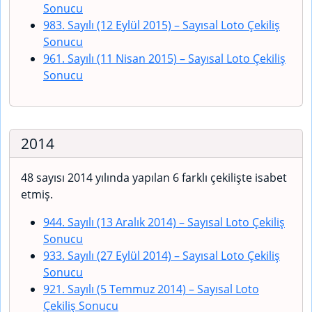
Sonucu
983. Sayılı (12 Eylül 2015)
– Sayısal Loto Çekiliş
Sonucu
961. Sayılı (11 Nisan 2015)
– Sayısal Loto Çekiliş
Sonucu
2014
48 sayısı 2014 yılında yapılan 6 farklı çekilişte isabet
etmiş.
944. Sayılı (13 Aralık 2014)
– Sayısal Loto Çekiliş
Sonucu
933. Sayılı (27 Eylül 2014)
– Sayısal Loto Çekiliş
Sonucu
921. Sayılı (5 Temmuz 2014)
– Sayısal Loto
Çekiliş Sonucu