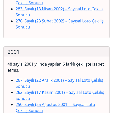
Çekiliş Sonucu
283. Sayılı (13 Nisan 2002)
– Sayısal Loto Çekiliş
Sonucu
276. Sayılı (23 Şubat 2002)
– Sayısal Loto Çekiliş
Sonucu
2001
48 sayısı 2001 yılında yapılan 6 farklı çekilişte isabet
etmiş.
267. Sayılı (22 Aralık 2001)
– Sayısal Loto Çekiliş
Sonucu
262. Sayılı (17 Kasım 2001)
– Sayısal Loto Çekiliş
Sonucu
250. Sayılı (25 Ağustos 2001)
– Sayısal Loto
Çekiliş Sonucu