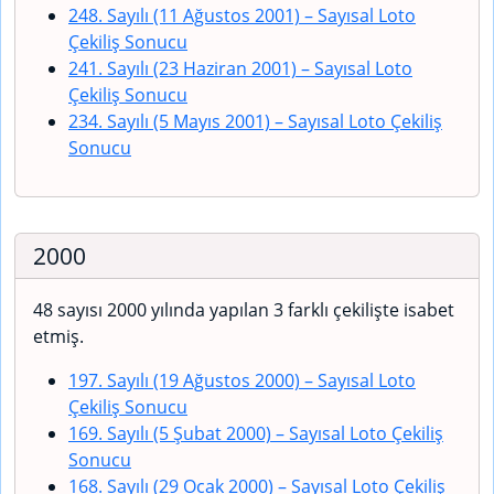
248. Sayılı (11 Ağustos 2001)
– Sayısal Loto
Çekiliş Sonucu
241. Sayılı (23 Haziran 2001)
– Sayısal Loto
Çekiliş Sonucu
234. Sayılı (5 Mayıs 2001)
– Sayısal Loto Çekiliş
Sonucu
2000
48 sayısı 2000 yılında yapılan 3 farklı çekilişte isabet
etmiş.
197. Sayılı (19 Ağustos 2000)
– Sayısal Loto
Çekiliş Sonucu
169. Sayılı (5 Şubat 2000)
– Sayısal Loto Çekiliş
Sonucu
168. Sayılı (29 Ocak 2000)
– Sayısal Loto Çekiliş