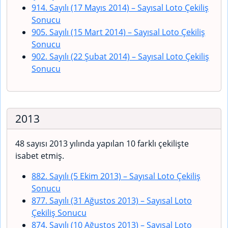
914. Sayılı (17 Mayıs 2014)
– Sayısal Loto Çekiliş
Sonucu
905. Sayılı (15 Mart 2014)
– Sayısal Loto Çekiliş
Sonucu
902. Sayılı (22 Şubat 2014)
– Sayısal Loto Çekiliş
Sonucu
2013
48 sayısı 2013 yılında yapılan 10 farklı çekilişte
isabet etmiş.
882. Sayılı (5 Ekim 2013)
– Sayısal Loto Çekiliş
Sonucu
877. Sayılı (31 Ağustos 2013)
– Sayısal Loto
Çekiliş Sonucu
874. Sayılı (10 Ağustos 2013)
– Sayısal Loto