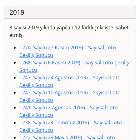
2019
8 sayısı 2019 yılında yapılan 12 farklı çekilişte isabet
etmiş.
1274. Sayılı (27 Kasım 2019)
– Sayısal Loto
Çekiliş Sonucu
1268. Sayılı (6 Kasım 2019)
– Sayısal Loto Çekiliş
Sonucu
1247. Sayılı (24 Ağustos 2019)
– Sayısal Loto
Çekiliş Sonucu
1243. Sayılı (10 Ağustos 2019)
– Sayısal Loto
Çekiliş Sonucu
1241. Sayılı (3 Ağustos 2019)
– Sayısal Loto
Çekiliş Sonucu
1238. Sayılı (24 Temmuz 2019)
– Sayısal Loto
Çekiliş Sonucu
1222. Sayılı (29 Mayıs 2019)
– Sayısal Loto