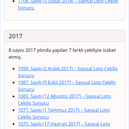
1108. Sayılı (3 Şubat 2018)
– Sayısal Loto Çekiliş
Sonucu
2017
8 sayısı 2017 yılında yapılan 7 farklı çekilişte isabet
etmiş.
1099. Sayılı (2 Aralık 2017)
– Sayısal Loto Çekiliş
Sonucu
1087. Sayılı (9 Eylül 2017)
– Sayısal Loto Çekiliş
Sonucu
1083. Sayılı (12 Ağustos 2017)
– Sayısal Loto
Çekiliş Sonucu
1077. Sayılı (1 Temmuz 2017)
– Sayısal Loto
Çekiliş Sonucu
1075. Sayılı (17 Haziran 2017)
– Sayısal Loto