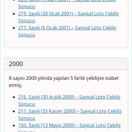
Sonucu
219. Sayılı (20 Ocak 2001)
– Sayısal Loto Çekiliş
Sonucu
217. Sayılı (6 Ocak 2001)
– Sayısal Loto Çekiliş
Sonucu
2000
8 sayısı 2000 yılında yapılan 5 farklı çekilişte isabet
etmiş.
216. Sayılı (30 Aralık 2000)
– Sayısal Loto Çekiliş
Sonucu
211. Sayılı (25 Kasım 2000)
– Sayısal Loto Çekiliş
Sonucu
183. Sayılı (13 Mayıs 2000)
– Sayısal Loto Çekiliş