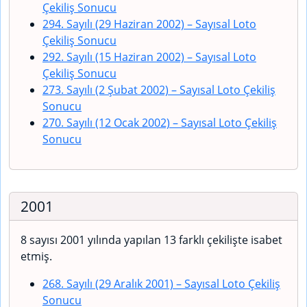
Çekiliş Sonucu
294. Sayılı (29 Haziran 2002)
– Sayısal Loto
Çekiliş Sonucu
292. Sayılı (15 Haziran 2002)
– Sayısal Loto
Çekiliş Sonucu
273. Sayılı (2 Şubat 2002)
– Sayısal Loto Çekiliş
Sonucu
270. Sayılı (12 Ocak 2002)
– Sayısal Loto Çekiliş
Sonucu
2001
8 sayısı 2001 yılında yapılan 13 farklı çekilişte isabet
etmiş.
268. Sayılı (29 Aralık 2001)
– Sayısal Loto Çekiliş
Sonucu