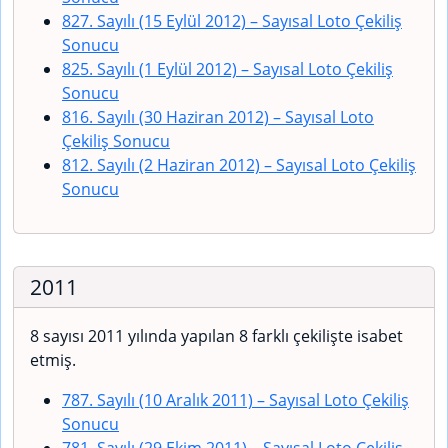
827. Sayılı (15 Eylül 2012)
– Sayısal Loto Çekiliş
Sonucu
825. Sayılı (1 Eylül 2012)
– Sayısal Loto Çekiliş
Sonucu
816. Sayılı (30 Haziran 2012)
– Sayısal Loto
Çekiliş Sonucu
812. Sayılı (2 Haziran 2012)
– Sayısal Loto Çekiliş
Sonucu
2011
8 sayısı 2011 yılında yapılan 8 farklı çekilişte isabet
etmiş.
787. Sayılı (10 Aralık 2011)
– Sayısal Loto Çekiliş
Sonucu