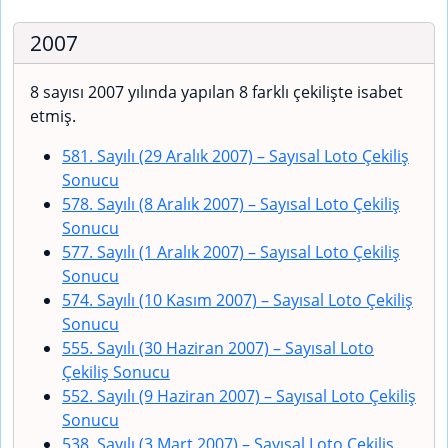
2007
8 sayısı 2007 yılında yapılan 8 farklı çekilişte isabet
etmiş.
581. Sayılı (29 Aralık 2007)
– Sayısal Loto Çekiliş
Sonucu
578. Sayılı (8 Aralık 2007)
– Sayısal Loto Çekiliş
Sonucu
577. Sayılı (1 Aralık 2007)
– Sayısal Loto Çekiliş
Sonucu
574. Sayılı (10 Kasım 2007)
– Sayısal Loto Çekiliş
Sonucu
555. Sayılı (30 Haziran 2007)
– Sayısal Loto
Çekiliş Sonucu
552. Sayılı (9 Haziran 2007)
– Sayısal Loto Çekiliş
Sonucu
538. Sayılı (3 Mart 2007)
– Sayısal Loto Çekiliş