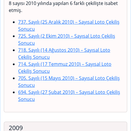
8 sayısı 2010 yılında yapılan 6 farklı çekilişte isabet
etmiş.
737. Sayılı (25 Aralık 2010)
– Sayısal Loto Çekiliş
Sonucu
725. Sayılı (2 Ekim 2010)
– Sayısal Loto Çekiliş
Sonucu
718. Sayılı (14 Ağustos 2010)
– Sayısal Loto
Çekiliş Sonucu
714. Sayılı (17 Temmuz 2010)
– Sayısal Loto
Çekiliş Sonucu
705. Sayılı (15 Mayıs 2010)
– Sayısal Loto Çekiliş
Sonucu
694. Sayılı (27 Şubat 2010)
– Sayısal Loto Çekiliş
Sonucu
2009