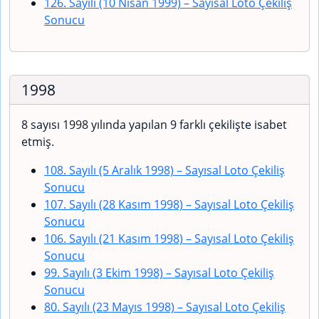
126. Sayılı (10 Nisan 1999)
– Sayısal Loto Çekiliş
Sonucu
1998
8 sayısı 1998 yılında yapılan 9 farklı çekilişte isabet
etmiş.
108. Sayılı (5 Aralık 1998)
– Sayısal Loto Çekiliş
Sonucu
107. Sayılı (28 Kasım 1998)
– Sayısal Loto Çekiliş
Sonucu
106. Sayılı (21 Kasım 1998)
– Sayısal Loto Çekiliş
Sonucu
99. Sayılı (3 Ekim 1998)
– Sayısal Loto Çekiliş
Sonucu
80. Sayılı (23 Mayıs 1998)
– Sayısal Loto Çekiliş