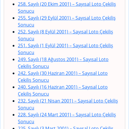
258. Sayılı (20 Ekim 2001)
– Sayısal Loto Çekiliş
Sonucu
255. Sayılı (29 Eylül 2001)
– Sayısal Loto Çekiliş
Sonucu
252. Sayılı (8 Eylül 2001)
– Sayısal Loto Çekiliş
Sonucu
251. Sayılı (1 Eylül 2001)
– Sayısal Loto Çekiliş
Sonucu
249. Sayılı (18 Ağustos 2001)
– Sayısal Loto
Çekiliş Sonucu
242. Sayılı (30 Haziran 2001)
– Sayısal Loto
Çekiliş Sonucu
240. Sayılı (16 Haziran 2001)
– Sayısal Loto
Çekiliş Sonucu
232. Sayılı (21 Nisan 2001)
– Sayısal Loto Çekiliş
Sonucu
228. Sayılı (24 Mart 2001)
– Sayısal Loto Çekiliş
Sonucu
225. Sayılı (3 Mart 2001)
– Sayısal Loto Çekiliş