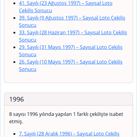
41. Sayılı (23 Ağustos 1997)
– Sayısal Loto
Çekiliş Sonucu
39. Sayılı (9 Ağustos 1997)
– Sayısal Loto Çekiliş
Sonucu
33. Sayılı (28 Haziran 1997)
– Sayısal Loto Çekiliş
Sonucu
29. Sayılı (31 Mayıs 1997)
– Sayısal Loto Çekiliş
Sonucu
26. Sayılı (10 Mayıs 1997)
– Sayısal Loto Çekiliş
Sonucu
1996
8 sayısı 1996 yılında yapılan 1 farklı çekilişte isabet
etmiş.
7. Sayılı (28 Aralık 1996)
– Sayısal Loto Çekiliş