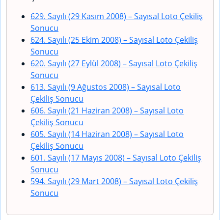
629. Sayılı (29 Kasım 2008)
– Sayısal Loto Çekiliş
Sonucu
624. Sayılı (25 Ekim 2008)
– Sayısal Loto Çekiliş
Sonucu
620. Sayılı (27 Eylül 2008)
– Sayısal Loto Çekiliş
Sonucu
613. Sayılı (9 Ağustos 2008)
– Sayısal Loto
Çekiliş Sonucu
606. Sayılı (21 Haziran 2008)
– Sayısal Loto
Çekiliş Sonucu
605. Sayılı (14 Haziran 2008)
– Sayısal Loto
Çekiliş Sonucu
601. Sayılı (17 Mayıs 2008)
– Sayısal Loto Çekiliş
Sonucu
594. Sayılı (29 Mart 2008)
– Sayısal Loto Çekiliş
Sonucu