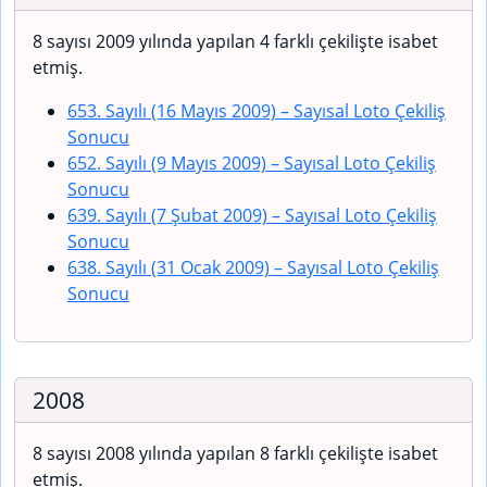
8 sayısı 2009 yılında yapılan 4 farklı çekilişte isabet
etmiş.
653. Sayılı (16 Mayıs 2009)
– Sayısal Loto Çekiliş
Sonucu
652. Sayılı (9 Mayıs 2009)
– Sayısal Loto Çekiliş
Sonucu
639. Sayılı (7 Şubat 2009)
– Sayısal Loto Çekiliş
Sonucu
638. Sayılı (31 Ocak 2009)
– Sayısal Loto Çekiliş
Sonucu
2008
8 sayısı 2008 yılında yapılan 8 farklı çekilişte isabet
etmiş.