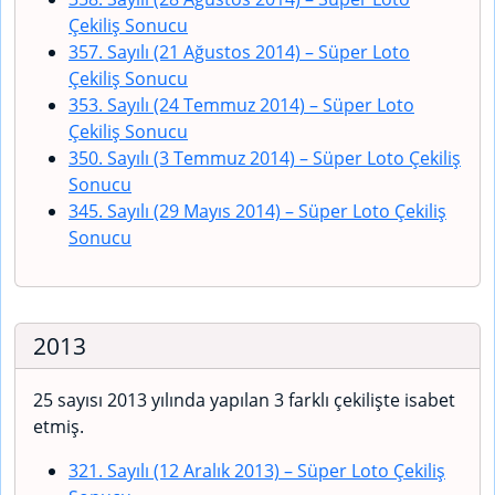
Çekiliş Sonucu
357. Sayılı (21 Ağustos 2014)
– Süper Loto
Çekiliş Sonucu
353. Sayılı (24 Temmuz 2014)
– Süper Loto
Çekiliş Sonucu
350. Sayılı (3 Temmuz 2014)
– Süper Loto Çekiliş
Sonucu
345. Sayılı (29 Mayıs 2014)
– Süper Loto Çekiliş
Sonucu
2013
25 sayısı 2013 yılında yapılan 3 farklı çekilişte isabet
etmiş.
321. Sayılı (12 Aralık 2013)
– Süper Loto Çekiliş