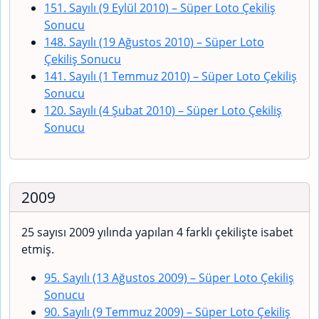
151. Sayılı (9 Eylül 2010)
– Süper Loto Çekiliş
Sonucu
148. Sayılı (19 Ağustos 2010)
– Süper Loto
Çekiliş Sonucu
141. Sayılı (1 Temmuz 2010)
– Süper Loto Çekiliş
Sonucu
120. Sayılı (4 Şubat 2010)
– Süper Loto Çekiliş
Sonucu
2009
25 sayısı 2009 yılında yapılan 4 farklı çekilişte isabet
etmiş.
95. Sayılı (13 Ağustos 2009)
– Süper Loto Çekiliş
Sonucu
90. Sayılı (9 Temmuz 2009)
– Süper Loto Çekiliş