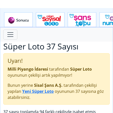
Süper Loto 37 Sayısı
Uyarı!
Milli Piyango İdaresi
tarafından
Süper Loto
oyununun çekilişi artık yapılmıyor!
Bunun yerine
Sisal Şans A.Ş.
tarafından çekilişi
yapılan
Yeni Süper Loto
oyununun 37 sayısına göz
atabilirsiniz.
37 sayısı toplamda 94 farklı çekilişde isabet etmiş