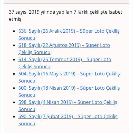
37 sayısı 2019 yılında yapılan 7 farklı çekilişte isabet
etmiş.
636. Sayılı (26 Aralık 2019)
– Süper Loto Çekiliş
Sonucu
618. Sayılı (22 Ağustos 2019)
– Süper Loto
Çekiliş Sonucu
614. Sayılı (25 Temmuz 2019)
– Süper Loto
Çekiliş Sonucu
604. Sayılı (16 Mayıs 2019)
– Süper Loto Çekiliş
Sonucu
600. Sayılı (18 Nisan 2019)
– Süper Loto Çekiliş
Sonucu
598. Sayılı (4 Nisan 2019)
– Süper Loto Çekiliş
Sonucu
590. Sayılı (7 Şubat 2019)
– Süper Loto Çekiliş
Sonucu