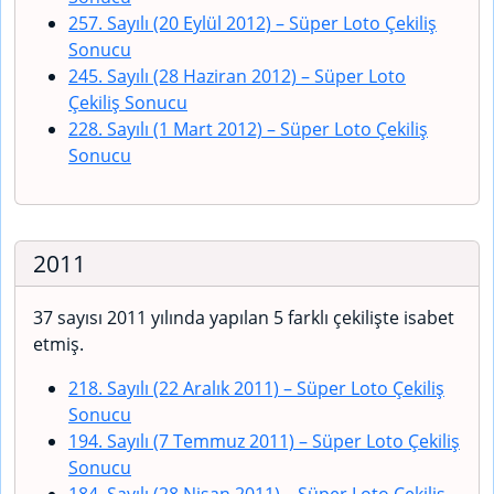
257. Sayılı (20 Eylül 2012)
– Süper Loto Çekiliş
Sonucu
245. Sayılı (28 Haziran 2012)
– Süper Loto
Çekiliş Sonucu
228. Sayılı (1 Mart 2012)
– Süper Loto Çekiliş
Sonucu
2011
37 sayısı 2011 yılında yapılan 5 farklı çekilişte isabet
etmiş.
218. Sayılı (22 Aralık 2011)
– Süper Loto Çekiliş
Sonucu
194. Sayılı (7 Temmuz 2011)
– Süper Loto Çekiliş
Sonucu