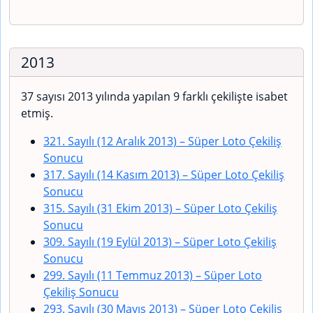
2013
37 sayısı 2013 yılında yapılan 9 farklı çekilişte isabet
etmiş.
321. Sayılı (12 Aralık 2013)
– Süper Loto Çekiliş
Sonucu
317. Sayılı (14 Kasım 2013)
– Süper Loto Çekiliş
Sonucu
315. Sayılı (31 Ekim 2013)
– Süper Loto Çekiliş
Sonucu
309. Sayılı (19 Eylül 2013)
– Süper Loto Çekiliş
Sonucu
299. Sayılı (11 Temmuz 2013)
– Süper Loto
Çekiliş Sonucu
293. Sayılı (30 Mayıs 2013)
– Süper Loto Çekiliş