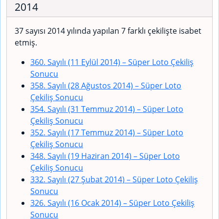
2014
37 sayısı 2014 yılında yapılan 7 farklı çekilişte isabet
etmiş.
360. Sayılı (11 Eylül 2014)
– Süper Loto Çekiliş
Sonucu
358. Sayılı (28 Ağustos 2014)
– Süper Loto
Çekiliş Sonucu
354. Sayılı (31 Temmuz 2014)
– Süper Loto
Çekiliş Sonucu
352. Sayılı (17 Temmuz 2014)
– Süper Loto
Çekiliş Sonucu
348. Sayılı (19 Haziran 2014)
– Süper Loto
Çekiliş Sonucu
332. Sayılı (27 Şubat 2014)
– Süper Loto Çekiliş
Sonucu
326. Sayılı (16 Ocak 2014)
– Süper Loto Çekiliş
Sonucu