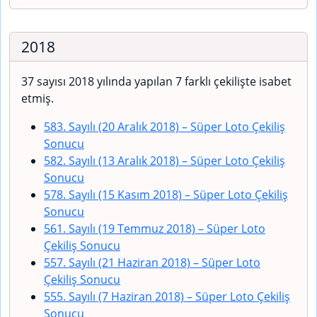
2018
37 sayısı 2018 yılında yapılan 7 farklı çekilişte isabet
etmiş.
583. Sayılı (20 Aralık 2018)
– Süper Loto Çekiliş
Sonucu
582. Sayılı (13 Aralık 2018)
– Süper Loto Çekiliş
Sonucu
578. Sayılı (15 Kasım 2018)
– Süper Loto Çekiliş
Sonucu
561. Sayılı (19 Temmuz 2018)
– Süper Loto
Çekiliş Sonucu
557. Sayılı (21 Haziran 2018)
– Süper Loto
Çekiliş Sonucu
555. Sayılı (7 Haziran 2018)
– Süper Loto Çekiliş
Sonucu