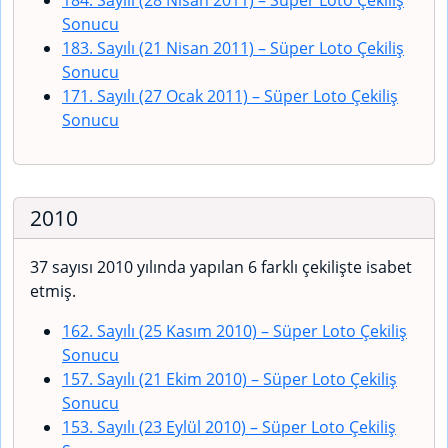
184. Sayılı (28 Nisan 2011)
– Süper Loto Çekiliş
Sonucu
183. Sayılı (21 Nisan 2011)
– Süper Loto Çekiliş
Sonucu
171. Sayılı (27 Ocak 2011)
– Süper Loto Çekiliş
Sonucu
2010
37 sayısı 2010 yılında yapılan 6 farklı çekilişte isabet
etmiş.
162. Sayılı (25 Kasım 2010)
– Süper Loto Çekiliş
Sonucu
157. Sayılı (21 Ekim 2010)
– Süper Loto Çekiliş
Sonucu
153. Sayılı (23 Eylül 2010)
– Süper Loto Çekiliş