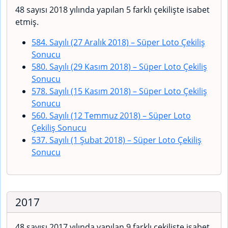
48 sayısı 2018 yılında yapılan 5 farklı çekilişte isabet
etmiş.
584. Sayılı (27 Aralık 2018)
– Süper Loto Çekiliş
Sonucu
580. Sayılı (29 Kasım 2018)
– Süper Loto Çekiliş
Sonucu
578. Sayılı (15 Kasım 2018)
– Süper Loto Çekiliş
Sonucu
560. Sayılı (12 Temmuz 2018)
– Süper Loto
Çekiliş Sonucu
537. Sayılı (1 Şubat 2018)
– Süper Loto Çekiliş
Sonucu
2017
48 sayısı 2017 yılında yapılan 9 farklı çekilişte isabet