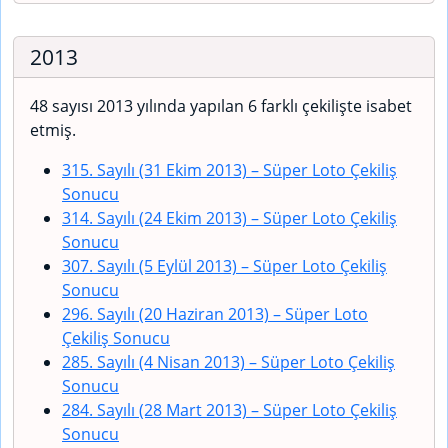
2013
48 sayısı 2013 yılında yapılan 6 farklı çekilişte isabet
etmiş.
315. Sayılı (31 Ekim 2013)
– Süper Loto Çekiliş
Sonucu
314. Sayılı (24 Ekim 2013)
– Süper Loto Çekiliş
Sonucu
307. Sayılı (5 Eylül 2013)
– Süper Loto Çekiliş
Sonucu
296. Sayılı (20 Haziran 2013)
– Süper Loto
Çekiliş Sonucu
285. Sayılı (4 Nisan 2013)
– Süper Loto Çekiliş
Sonucu
284. Sayılı (28 Mart 2013)
– Süper Loto Çekiliş
Sonucu