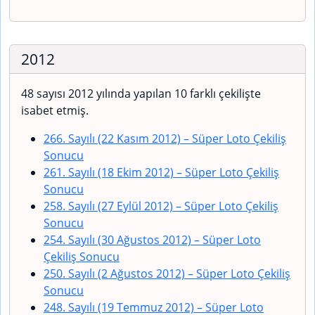
2012
48 sayısı 2012 yılında yapılan 10 farklı çekilişte
isabet etmiş.
266. Sayılı (22 Kasım 2012)
– Süper Loto Çekiliş
Sonucu
261. Sayılı (18 Ekim 2012)
– Süper Loto Çekiliş
Sonucu
258. Sayılı (27 Eylül 2012)
– Süper Loto Çekiliş
Sonucu
254. Sayılı (30 Ağustos 2012)
– Süper Loto
Çekiliş Sonucu
250. Sayılı (2 Ağustos 2012)
– Süper Loto Çekiliş
Sonucu
248. Sayılı (19 Temmuz 2012)
– Süper Loto