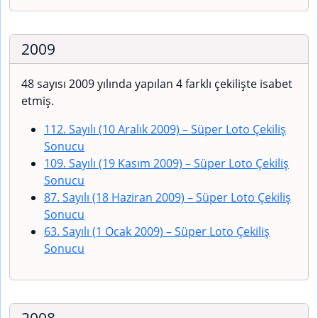
2009
48 sayısı 2009 yılında yapılan 4 farklı çekilişte isabet
etmiş.
112. Sayılı (10 Aralık 2009)
– Süper Loto Çekiliş
Sonucu
109. Sayılı (19 Kasım 2009)
– Süper Loto Çekiliş
Sonucu
87. Sayılı (18 Haziran 2009)
– Süper Loto Çekiliş
Sonucu
63. Sayılı (1 Ocak 2009)
– Süper Loto Çekiliş
Sonucu