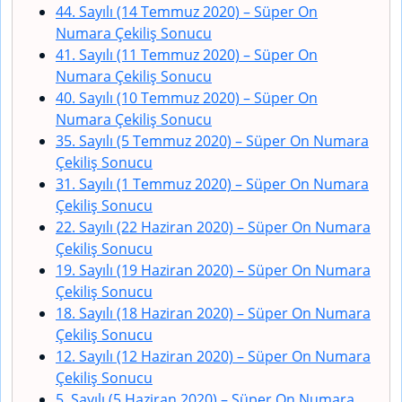
44. Sayılı (14 Temmuz 2020)
– Süper On
Numara Çekiliş Sonucu
41. Sayılı (11 Temmuz 2020)
– Süper On
Numara Çekiliş Sonucu
40. Sayılı (10 Temmuz 2020)
– Süper On
Numara Çekiliş Sonucu
35. Sayılı (5 Temmuz 2020)
– Süper On Numara
Çekiliş Sonucu
31. Sayılı (1 Temmuz 2020)
– Süper On Numara
Çekiliş Sonucu
22. Sayılı (22 Haziran 2020)
– Süper On Numara
Çekiliş Sonucu
19. Sayılı (19 Haziran 2020)
– Süper On Numara
Çekiliş Sonucu
18. Sayılı (18 Haziran 2020)
– Süper On Numara
Çekiliş Sonucu
12. Sayılı (12 Haziran 2020)
– Süper On Numara
Çekiliş Sonucu
5. Sayılı (5 Haziran 2020)
– Süper On Numara