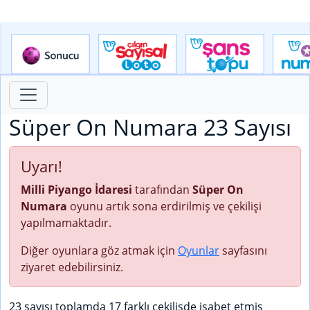
Süper On Numara 23 Sayısı
Uyarı!
Milli Piyango İdaresi
tarafından
Süper On
Numara
oyunu artık sona erdirilmiş ve çekilişi
yapılmamaktadır.
Diğer oyunlara göz atmak için
Oyunlar
sayfasını
ziyaret edebilirsiniz.
23 sayısı toplamda 17 farklı çekilişde isabet etmiş