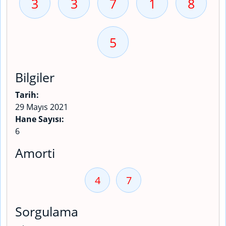
3
3
7
1
8
5
Bilgiler
Tarih:
29 Mayıs 2021
Hane Sayısı:
6
Amorti
4
7
Sorgulama