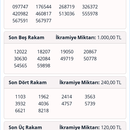
097747
176544
268719
326372
420982
460817
513036
555978
567591
567977
Son Beş Rakam
İkramiye Miktarı:
1.000,00 TL
12022
18207
19050
20867
30630
42084
49719
50778
54565
59898
Son Dört Rakam
İkramiye Miktarı:
240,00 TL
1103
1962
2414
3563
3932
4036
4757
5739
6621
8218
Son Üç Rakam
İkramiye Miktarı:
120,00 TL