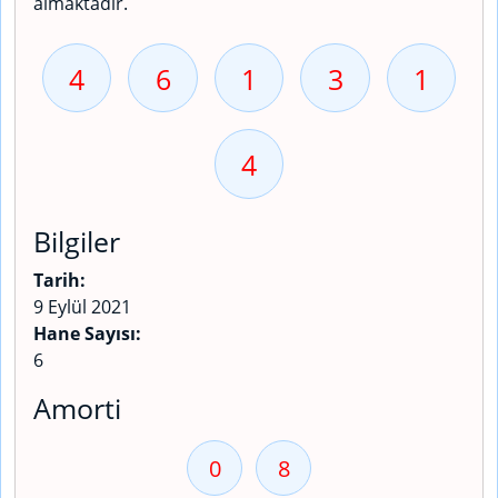
almaktadır.
4
6
1
3
1
4
Bilgiler
Tarih:
9 Eylül 2021
Hane Sayısı:
6
Amorti
0
8