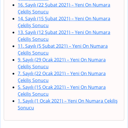
16. Sayılı (22 Şubat 2021)
– Yeni On Numara
Çekiliş Sonucu
14. Sayılı (15 Şubat 2021)
– Yeni On Numara
Çekiliş Sonucu
13. Sayılı (12 Şubat 2021)
– Yeni On Numara
Çekiliş Sonucu
11. Sayılı (5 Şubat 2021)
– Yeni On Numara
Çekiliş Sonucu
9. Sayılı (29 Ocak 2021)
– Yeni On Numara
Çekiliş Sonucu
7. Sayılı (22 Ocak 2021)
– Yeni On Numara
Çekiliş Sonucu
5. Sayılı (15 Ocak 2021)
– Yeni On Numara
Çekiliş Sonucu
1. Sayılı (1 Ocak 2021)
– Yeni On Numara Çekiliş
Sonucu