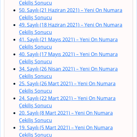
Çekiliş Sonucu
50. Sayılı (21 Haziran 2021)
– Yeni On Numara
Çekiliş Sonucu
49. Sayılı (18 Haziran 2021)
– Yeni On Numara
Çekiliş Sonucu
41. Sayılı (21 Mayıs 2021)
– Yeni On Numara
Çekiliş Sonucu
40. Sayılı (17 Mayıs 2021)
– Yeni On Numara
Çekiliş Sonucu
34. Sayılı (26 Nisan 2021)
– Yeni On Numara
Çekiliş Sonucu
25. Sayılı (26 Mart 2021)
– Yeni On Numara
Çekiliş Sonucu
24. Sayılı (22 Mart 2021)
– Yeni On Numara
Çekiliş Sonucu
20. Sayılı (8 Mart 2021)
– Yeni On Numara
Çekiliş Sonucu
19. Sayılı (5 Mart 2021)
– Yeni On Numara
Çekiliş Sonucu