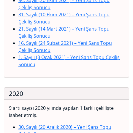
84. Sayılı (20 Ekim 2021)
– Yeni Şans Topu
Çekiliş Sonucu
81. Sayılı (10 Ekim 2021)
– Yeni Şans Topu
Çekiliş Sonucu
21. Sayılı (14 Mart 2021)
– Yeni Şans Topu
Çekiliş Sonucu
16. Sayılı (24 Şubat 2021)
– Yeni Şans Topu
Çekiliş Sonucu
1. Sayılı (3 Ocak 2021)
– Yeni Şans Topu Çekiliş
Sonucu
2020
9 artı sayısı 2020 yılında yapılan 1 farklı çekilişte
isabet etmiş.
30. Sayılı (20 Aralık 2020)
– Yeni Şans Topu