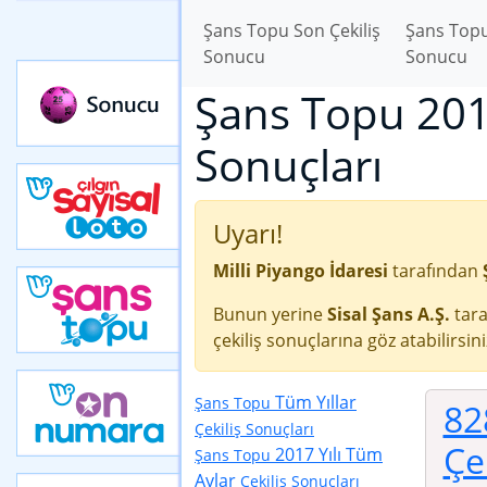
Şans Topu Son Çekiliş
Şans Topu
Sonucu
Sonucu
Şans Topu 2017
Sonuçları
Uyarı!
Milli Piyango İdaresi
tarafından
Bunun yerine
Sisal Şans A.Ş.
tara
çekiliş sonuçlarına göz atabilirsini
Tüm Yıllar
Şans Topu
82
Çekiliş Sonuçları
Çe
2017 Yılı Tüm
Şans Topu
Aylar
Çekiliş Sonuçları