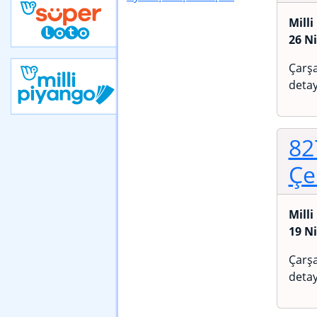
Milli
26 N
Çarşa
detay
82
Çe
Milli
19 N
Çarşa
detay