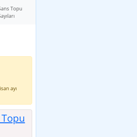
Şans Topu
Sayıları
isan ayı
 Topu