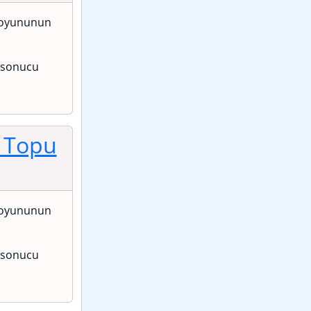
oyununun
ş sonucu
 Topu
oyununun
ş sonucu