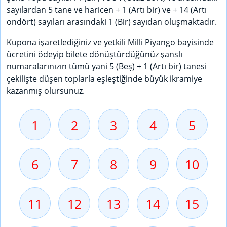
sayılardan 5 tane ve haricen + 1 (Artı bir) ve + 14 (Artı
ondört) sayıları arasındaki 1 (Bir) sayıdan oluşmaktadır.
Kupona işaretlediğiniz ve yetkili Milli Piyango bayisinde
ücretini ödeyip bilete dönüştürdüğünüz şanslı
numaralarınızın tümü yani 5 (Beş) + 1 (Artı bir) tanesi
çekilişte düşen toplarla eşleştiğinde büyük ikramiye
kazanmış olursunuz.
1
2
3
4
5
6
7
8
9
10
11
12
13
14
15