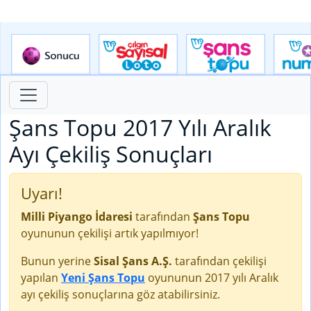
Şans Topu 2017 Yılı Aralık
Ayı Çekiliş Sonuçları
Uyarı!
Milli Piyango İdaresi
tarafından
Şans Topu
oyununun çekilişi artık yapılmıyor!
Bunun yerine
Sisal Şans A.Ş.
tarafından çekilişi
yapılan
Yeni Şans Topu
oyununun 2017 yılı Aralık
ayı çekiliş sonuçlarına göz atabilirsiniz.