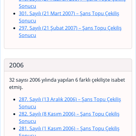
Sonucu
301. Sayılı (21 Mart 2007)
– Şans Topu Çekiliş
Sonucu
297. Sayılı (21 Şubat 2007)
– Şans Topu Çekiliş
Sonucu
2006
32 sayısı 2006 yılında yapılan 6 farklı çekilişte isabet
etmiş.
287. Sayılı (13 Aralık 2006)
– Şans Topu Çekiliş
Sonucu
282. Sayılı (8 Kasım 2006)
– Şans Topu Çekiliş
Sonucu
281. Sayılı (1 Kasım 2006)
– Şans Topu Çekiliş
Sonucu