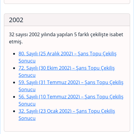
2002
32 sayısı 2002 yılında yapılan 5 farklı çekilişte isabet
etmiş.
80. Sayılı (25 Aralık 2002)
– Şans Topu Çekiliş
Sonucu
72. Sayılı (30 Ekim 2002)
– Şans Topu Çekiliş
Sonucu
59. Sayılı (31 Temmuz 2002)
– Şans Topu Çekiliş
Sonucu
56. Sayılı (10 Temmuz 2002)
– Şans Topu Çekiliş
Sonucu
32. Sayılı (23 Ocak 2002)
– Şans Topu Çekiliş
Sonucu