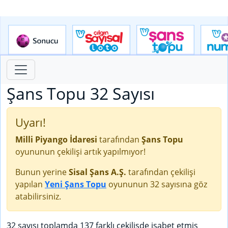
Şans Topu 32 Sayısı
Uyarı!
Milli Piyango İdaresi
tarafından
Şans Topu
oyununun çekilişi artık yapılmıyor!
Bunun yerine
Sisal Şans A.Ş.
tarafından çekilişi
yapılan
Yeni Şans Topu
oyununun 32 sayısına göz
atabilirsiniz.
32 sayısı toplamda 137 farklı çekilişde isabet etmiş