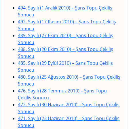
494. Sayılı (1 Aralık 2010)
– Şans Topu Çekiliş
Sonucu
492. Sayılı (17 Kasım 2010)
– Şans Topu Çekiliş
Sonucu
489. Sayılı (27 Ekim 2010)
– Şans Topu Çekiliş
Sonucu
488. Sayılı (20 Ekim 2010)
– Şans Topu Çekiliş
Sonucu
485. Sayılı (29 Eylül 2010)
– Şans Topu Çekiliş
Sonucu
480. Sayılı (25 Ağustos 2010)
– Şans Topu Çekiliş
Sonucu
476. Sayılı (28 Temmuz 2010)
– Şans Topu
Çekiliş Sonucu
472. Sayılı (30 Haziran 2010)
– Şans Topu Çekiliş
Sonucu
471. Sayılı (23 Haziran 2010)
– Şans Topu Çekiliş
Sonucu