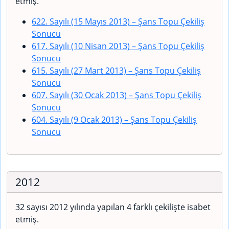
etmiş.
622. Sayılı (15 Mayıs 2013)
– Şans Topu Çekiliş
Sonucu
617. Sayılı (10 Nisan 2013)
– Şans Topu Çekiliş
Sonucu
615. Sayılı (27 Mart 2013)
– Şans Topu Çekiliş
Sonucu
607. Sayılı (30 Ocak 2013)
– Şans Topu Çekiliş
Sonucu
604. Sayılı (9 Ocak 2013)
– Şans Topu Çekiliş
Sonucu
2012
32 sayısı 2012 yılında yapılan 4 farklı çekilişte isabet
etmiş.