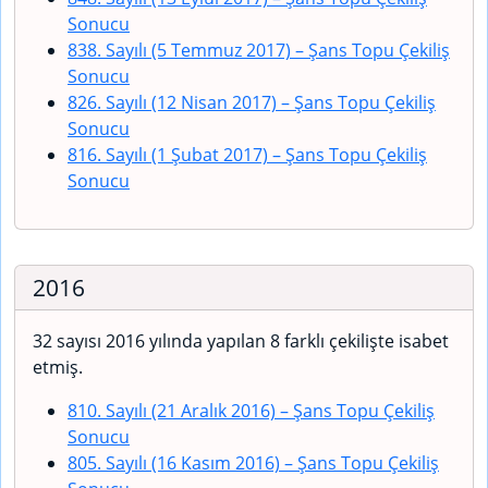
Sonucu
838. Sayılı (5 Temmuz 2017)
– Şans Topu Çekiliş
Sonucu
826. Sayılı (12 Nisan 2017)
– Şans Topu Çekiliş
Sonucu
816. Sayılı (1 Şubat 2017)
– Şans Topu Çekiliş
Sonucu
2016
32 sayısı 2016 yılında yapılan 8 farklı çekilişte isabet
etmiş.
810. Sayılı (21 Aralık 2016)
– Şans Topu Çekiliş
Sonucu
805. Sayılı (16 Kasım 2016)
– Şans Topu Çekiliş