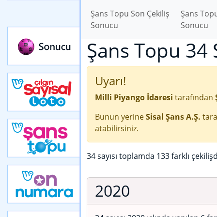
Şans Topu Son Çekiliş
Şans Topu
Sonucu
Sonucu
Şans Topu 34 S
Uyarı!
Milli Piyango İdaresi
tarafından
Bunun yerine
Sisal Şans A.Ş.
tara
atabilirsiniz.
34 sayısı toplamda 133 farklı çekiliş
2020