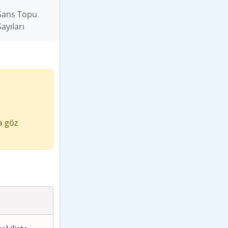
Şans Topu
Sayıları
a göz