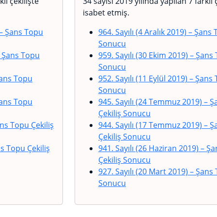
lı çekilişte
34 sayısı 2019 yılında yapılan 7 farklı 
isabet etmiş.
– Şans Topu
964. Sayılı (4 Aralık 2019)
– Şans T
Sonucu
 Şans Topu
959. Sayılı (30 Ekim 2019)
– Şans 
Sonucu
ans Topu
952. Sayılı (11 Eylül 2019)
– Şans 
Sonucu
ans Topu
945. Sayılı (24 Temmuz 2019)
– Ş
Çekiliş Sonucu
ns Topu Çekiliş
944. Sayılı (17 Temmuz 2019)
– Ş
Çekiliş Sonucu
s Topu Çekiliş
941. Sayılı (26 Haziran 2019)
– Şa
Çekiliş Sonucu
927. Sayılı (20 Mart 2019)
– Şans 
Sonucu