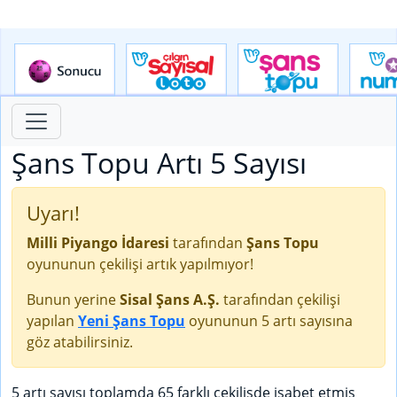
Şans Topu Artı 5 Sayısı
Uyarı!
Milli Piyango İdaresi
tarafından
Şans Topu
oyununun çekilişi artık yapılmıyor!
Bunun yerine
Sisal Şans A.Ş.
tarafından çekilişi
yapılan
Yeni Şans Topu
oyununun 5 artı sayısına
göz atabilirsiniz.
5 artı sayısı toplamda 65 farklı çekilişde isabet etmiş