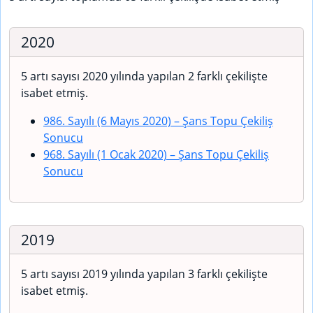
2020
5 artı sayısı 2020 yılında yapılan 2 farklı çekilişte
isabet etmiş.
986. Sayılı (6 Mayıs 2020)
– Şans Topu Çekiliş
Sonucu
968. Sayılı (1 Ocak 2020)
– Şans Topu Çekiliş
Sonucu
2019
5 artı sayısı 2019 yılında yapılan 3 farklı çekilişte
isabet etmiş.