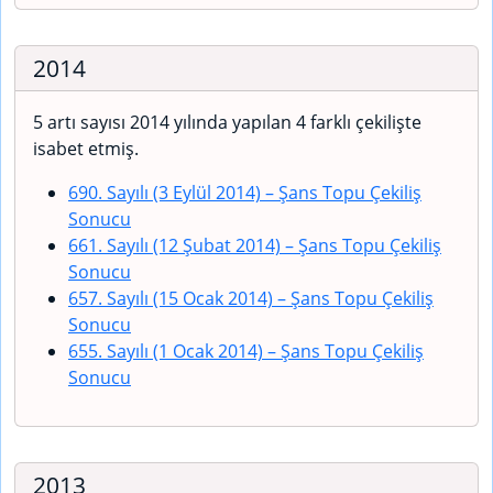
2014
5 artı sayısı 2014 yılında yapılan 4 farklı çekilişte
isabet etmiş.
690. Sayılı (3 Eylül 2014)
– Şans Topu Çekiliş
Sonucu
661. Sayılı (12 Şubat 2014)
– Şans Topu Çekiliş
Sonucu
657. Sayılı (15 Ocak 2014)
– Şans Topu Çekiliş
Sonucu
655. Sayılı (1 Ocak 2014)
– Şans Topu Çekiliş
Sonucu
2013