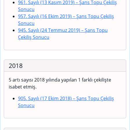
961. Sayılı (13 Kasım 2019)
– Şans Topu Çekiliş
Sonucu
957. Sayılı (16 Ekim 2019)
– Şans Topu Çekiliş
Sonucu
945. Sayılı (24 Temmuz 2019)
– Şans Topu
Çekiliş Sonucu
2018
5 artı sayısı 2018 yılında yapılan 1 farklı çekilişte
isabet etmiş.
905. Sayılı (17 Ekim 2018)
– Şans Topu Çekiliş
Sonucu