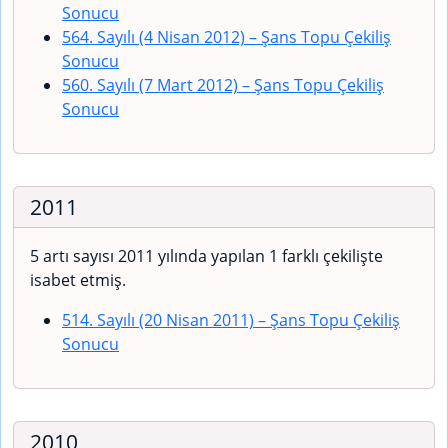
Sonucu
564. Sayılı (4 Nisan 2012)
– Şans Topu Çekiliş
Sonucu
560. Sayılı (7 Mart 2012)
– Şans Topu Çekiliş
Sonucu
2011
5 artı sayısı 2011 yılında yapılan 1 farklı çekilişte
isabet etmiş.
514. Sayılı (20 Nisan 2011)
– Şans Topu Çekiliş
Sonucu
2010