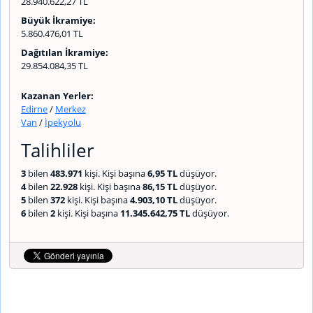
28.940.622,27 TL
Büyük İkramiye:
5.860.476,01 TL
Dağıtılan İkramiye:
29.854.084,35 TL
Kazanan Yerler:
Edirne
/
Merkez
Van
/
İpekyolu
Talihliler
3
bilen
483.971
kişi. Kişi başına
6,95 TL
düşüyor.
4
bilen
22.928
kişi. Kişi başına
86,15 TL
düşüyor.
5
bilen
372
kişi. Kişi başına
4.903,10 TL
düşüyor.
6
bilen
2
kişi. Kişi başına
11.345.642,75 TL
düşüyor.