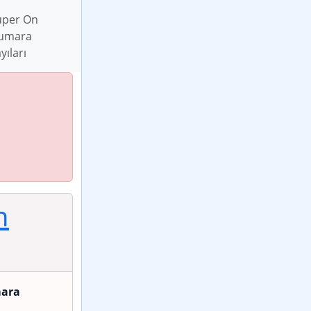
üper On
umara
yıları
n
ara