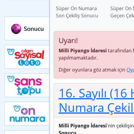
Süper On Numara
Süper On
Son Çekiliş Sonucu
Geçen Çek
Uyarı!
Milli Piyango İdaresi
tarafından
yapılmamaktadır.
Diğer oyunlara göz atmak için
Oy
16. Sayılı (16
Numara Çekil
Milli Piyango İdaresi
'nin çekilişi
Sonucu