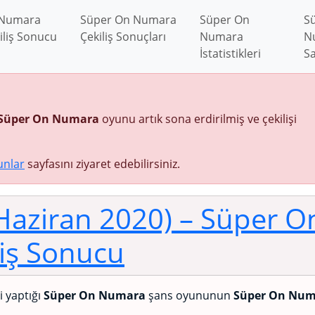
 Numara
Süper On Numara
Süper On
S
iliş Sonucu
Çekiliş Sonuçları
Numara
N
İstatistikleri
Sa
Süper On Numara
oyunu artık sona erdirilmiş ve çekilişi
unlar
sayfasını ziyaret edebilirsiniz.
 Haziran 2020)
– Süper O
iş Sonucu
ni yaptığı
Süper On Numara
şans oyununun
Süper On Num