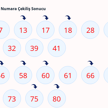
 Numara Çekiliş Sonucu
7
13
17
18
28
32
39
41
56
58
60
61
66
73
75
80