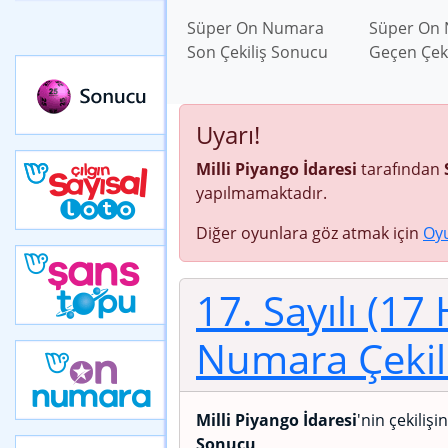
Süper On Numara
Süper On
Son Çekiliş Sonucu
Geçen Çek
Uyarı!
Milli Piyango İdaresi
tarafından
yapılmamaktadır.
Diğer oyunlara göz atmak için
Oy
17. Sayılı (17
Numara Çekil
Milli Piyango İdaresi
'nin çekilişi
Sonucu