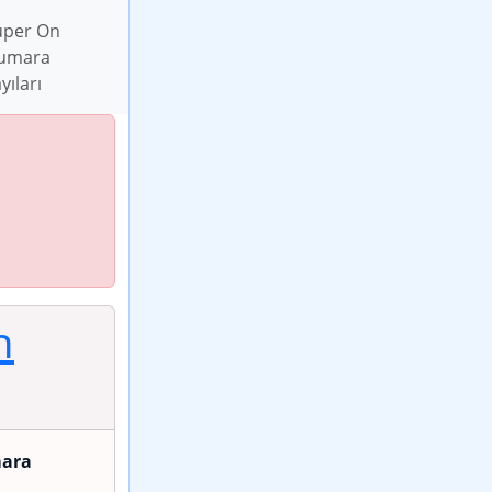
üper On
umara
yıları
n
ara