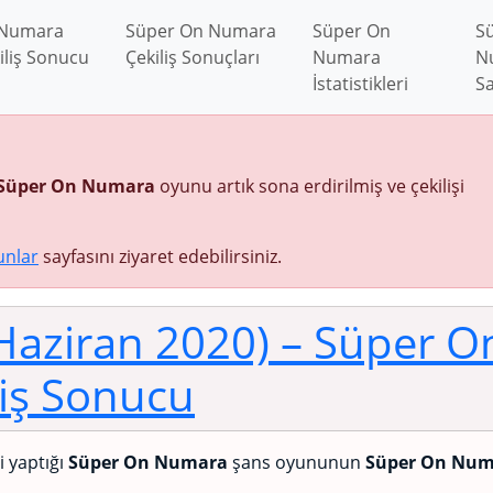
 Numara
Süper On Numara
Süper On
S
iliş Sonucu
Çekiliş Sonuçları
Numara
N
İstatistikleri
Sa
Süper On Numara
oyunu artık sona erdirilmiş ve çekilişi
unlar
sayfasını ziyaret edebilirsiniz.
 Haziran 2020)
– Süper O
iş Sonucu
ni yaptığı
Süper On Numara
şans oyununun
Süper On Num