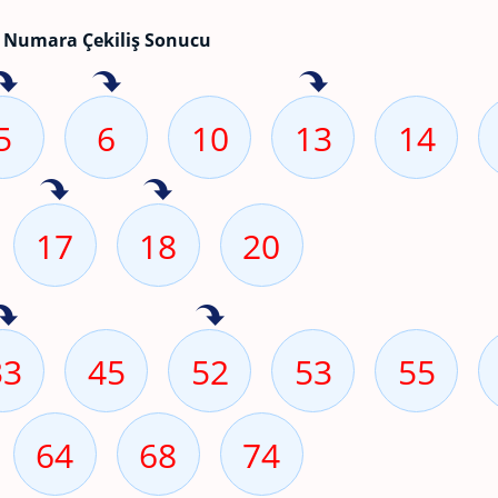
 Numara Çekiliş Sonucu
5
6
10
13
14
17
18
20
33
45
52
53
55
64
68
74