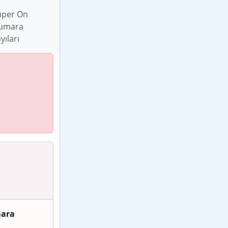
üper On
umara
yıları
ara