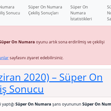
 Numara
Süper On Numara
Süper On
S
iliş Sonucu
Çekiliş Sonuçları
Numara
N
İstatistikleri
Sa
Süper On Numara
oyunu artık sona erdirilmiş ve çekilişi
unlar
sayfasını ziyaret edebilirsiniz.
aziran 2020)
– Süper On
iş Sonucu
ni yaptığı
Süper On Numara
şans oyununun
Süper On Num