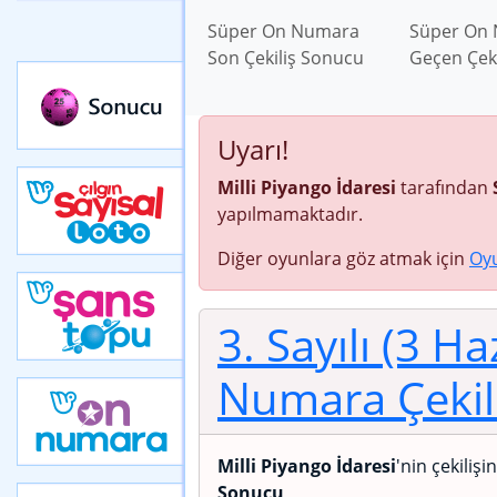
Süper On Numara
Süper On
Son Çekiliş Sonucu
Geçen Çek
Uyarı!
Milli Piyango İdaresi
tarafından
yapılmamaktadır.
Diğer oyunlara göz atmak için
Oy
3. Sayılı (3 H
Numara Çekil
Milli Piyango İdaresi
'nin çekilişi
Sonucu