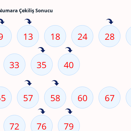
Numara Çekiliş Sonucu
9
13
18
24
28
33
35
40
55
57
58
60
67
72
76
79