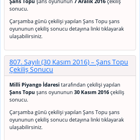
Şans Topu
şans oyununun
7 Aralık 2016
çekiliş
sonucu.
Çarşamba günü çekilişi yapılan Şans Topu şans
oyununun çekiliş sonucu detayına linki tıklayarak
ulaşabilirsiniz.
807. Sayılı (30 Kasım 2016)
– Şans Topu
Çekiliş Sonucu
Milli Piyango İdaresi
tarafından çekilişi yapılan
Şans Topu
şans oyununun
30 Kasım 2016
çekiliş
sonucu.
Çarşamba günü çekilişi yapılan Şans Topu şans
oyununun çekiliş sonucu detayına linki tıklayarak
ulaşabilirsiniz.