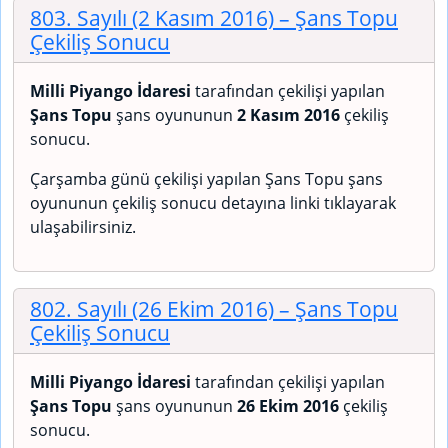
803. Sayılı (2 Kasım 2016)
– Şans Topu
Çekiliş Sonucu
Milli Piyango İdaresi
tarafından çekilişi yapılan
Şans Topu
şans oyununun
2 Kasım 2016
çekiliş
sonucu.
Çarşamba günü çekilişi yapılan Şans Topu şans
oyununun çekiliş sonucu detayına linki tıklayarak
ulaşabilirsiniz.
802. Sayılı (26 Ekim 2016)
– Şans Topu
Çekiliş Sonucu
Milli Piyango İdaresi
tarafından çekilişi yapılan
Şans Topu
şans oyununun
26 Ekim 2016
çekiliş
sonucu.